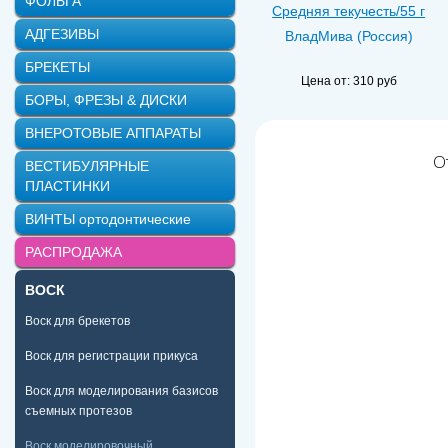
ФОЛЬГА
Средняя текучесть/55 г
АДГЕЗИВЫ
ВладМива (Россия)
БРЕКЕТЫ
Цена от:
310 руб
БОРЫ, ФРЕЗЫ & ДИСКИ
ВНЕРОТОВЫЕ АППАРАТЫ
О
ВЕСТИБУЛЯРНЫЕ
ПЛАСТИНКИ
ВИНТЫ ортодонтические
РАСПРОДАЖА
ВОСК
Воск для брекетов
Воск для регистрации прикуса
Воск для моделирования базисов
съемных протезов
Воск моделировочный