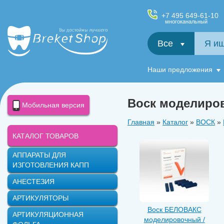
+7 495 649-61-10
многоканальный
Все
Салфетки и фартуки для пациентов, диспенсеры
Наши предложения
Воск моделиро
Мобильная версия
Главная
»
Каталог
»
ВОСК
»
КАТАЛОГ ТОВАРОВ
АППАРАТЫ ДЛЯ
ИЗГОТОВЛЕНИЯ КАПП
АНЕСТЕЗИЯ
АРТИКУЛЯТОРЫ
Воск БЕЛОВАКС
АРТИКУЛЯЦИОННАЯ
моделировочный /