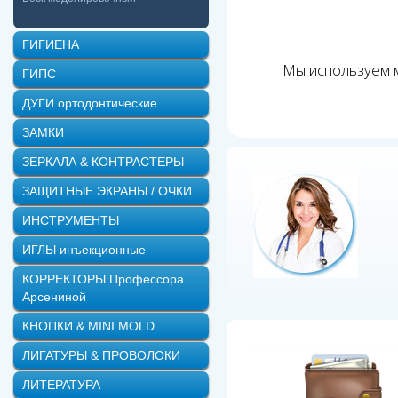
ГИГИЕНА
Мы используем м
ГИПС
ДУГИ ортодонтические
ЗАМКИ
ЗЕРКАЛА & КОНТРАСТЕРЫ
ЗАЩИТНЫЕ ЭКРАНЫ / ОЧКИ
ИНСТРУМЕНТЫ
ИГЛЫ инъекционные
КОРРЕКТОРЫ Профессора
Арсениной
КНОПКИ & MINI MOLD
ЛИГАТУРЫ & ПРОВОЛОКИ
ЛИТЕРАТУРА