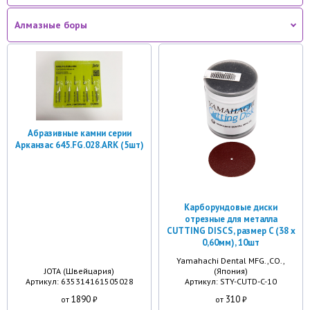
Алмазные боры
Абразивные камни серии
Арканзас 645.FG.028.ARK (5шт)
Карборундовые диски
отрезные для металла
CUTTING DISCS, размер C (38 х
0,60мм), 10шт
Yamahachi Dental MFG.,CO.,
JOTA (Швейцария)
(Япония)
Артикул: 635314161505028
Артикул: STY-CUTD-C-10
1890
310
от
₽
от
₽