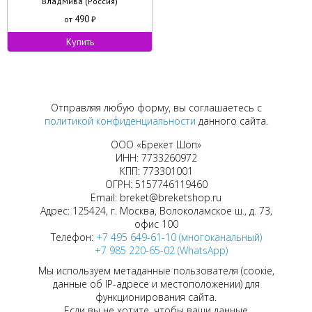
ВладМива (Россия)
490
от
₽
Купить
Отправляя любую форму, вы соглашаетесь с
политикой конфиденциальности
данного сайта.
ООО «Брекет Шоп»
ИНН: 7733260972
КПП: 773301001
ОГРН: 5157746119460
Email: breket@breketshop.ru
Адрес: 125424, г. Москва, Волоколамское ш., д. 73,
офис 100
Телефон:
+7 495 649-61-10 (многоканальный)
+7 985 220-65-02 (WhatsApp)
Мы используем метаданные пользователя (соокіе,
данные об IP-адресе и местоположении) для
функционирования сайта.
Если вы не хотите, чтобы ваши данные