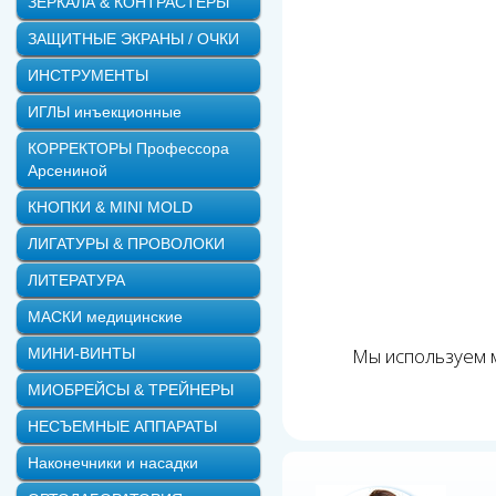
ЗЕРКАЛА & КОНТРАСТЕРЫ
ЗАЩИТНЫЕ ЭКРАНЫ / ОЧКИ
ИНСТРУМЕНТЫ
ИГЛЫ инъекционные
КОРРЕКТОРЫ Профессора
Арсениной
КНОПКИ & MINI MOLD
ЛИГАТУРЫ & ПРОВОЛОКИ
ЛИТЕРАТУРА
МАСКИ медицинские
Мы используем м
МИНИ-ВИНТЫ
МИОБРЕЙСЫ & ТРЕЙНЕРЫ
НЕСЪЕМНЫЕ АППАРАТЫ
Наконечники и насадки