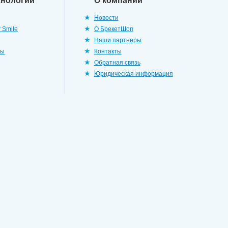
хнологии
О компании
Новости
 Smile
О БрекетШоп
Наши партнеры
ры
Контакты
Обратная связь
Юридическая информация