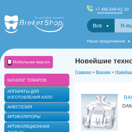
+7 495 649-61-10
многоканальный
Все
Салфетки и фартуки для пациентов, диспенсеры
Наши предложения
Новейшие техно
Мобильная версия
Главная
»
Врачам
»
Новейши
КАТАЛОГ ТОВАРОВ
АППАРАТЫ ДЛЯ
ИЗГОТОВЛЕНИЯ КАПП
DA
DAM
АНЕСТЕЗИЯ
АРТИКУЛЯТОРЫ
АРТИКУЛЯЦИОННАЯ