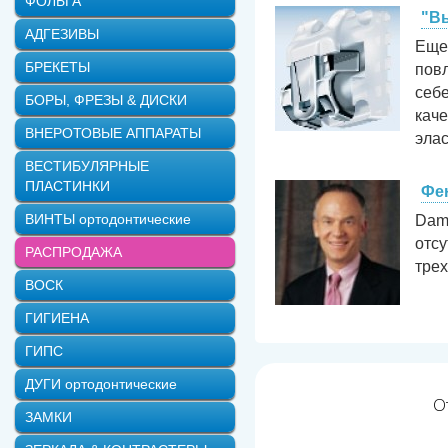
ФОЛЬГА
"В
АДГЕЗИВЫ
Еще
БРЕКЕТЫ
повл
себ
БОРЫ, ФРЕЗЫ & ДИСКИ
каче
ВНЕРОТОВЫЕ АППАРАТЫ
элас
ВЕСТИБУЛЯРНЫЕ
ПЛАСТИНКИ
Фе
ВИНТЫ ортодонтические
Damo
отсу
РАСПРОДАЖА
трех
ВОСК
ГИГИЕНА
ГИПС
ДУГИ ортодонтические
О
ЗАМКИ