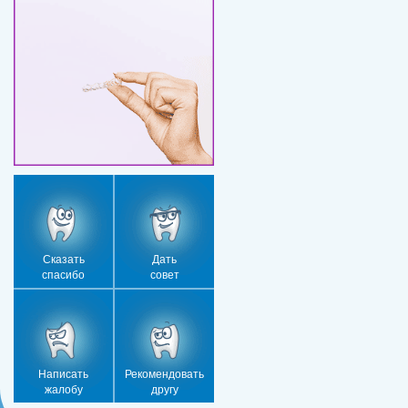
Сказать
Дать
спасибо
совет
Написать
Рекомендовать
жалобу
другу