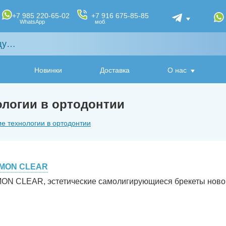
+7 985 220-65-02
+7 916 675-85-85
WhatsApp
моб.
Новинки
Доставка
О нас
логии в ортодонтии
е технологии в ортодонтии
MON CLEAR
ON CLEAR, эстетические самолигирующиеся брекеты новог