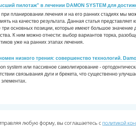
ысший пилотаж" в лечении DAMON SYSTEM для достиж
 при планировании лечения и на его ранних стадиях мы м
иять на качество результата. Данная статья представляет 
е три основных позиции, которые имеют большое значение
ства. К ним можно отнести: выбор вариантов торка, разоб
тиков уже на ранних этапах лечения.
номен низкого трения: совершенство технологий. Dam
n system или пассивное самолигирование - ортодонтическа
тствии связывания дуги и брекета, что существенно улучш
 элементах.
тправляя любую форму, вы соглашаетесь с
политикой ко