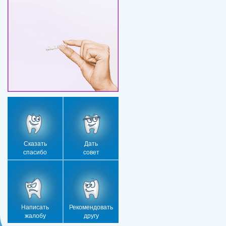
Сказать
Дать
спасибо
совет
Написать
Рекомендовать
жалобу
другу