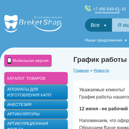
+7 495 649-61-10
многоканальный
Все
Салфетки и фартуки для пациентов, диспенсеры
Наши предложения
График работы 
Мобильная версия
Главная
»
Новости
КАТАЛОГ ТОВАРОВ
АППАРАТЫ ДЛЯ
Уважаемые клиенты!
ИЗГОТОВЛЕНИЯ КАПП
График работы нашего 
АНЕСТЕЗИЯ
12 июня - не рабочий
АРТИКУЛЯТОРЫ
Напоминаем, что оформ
АРТИКУЛЯЦИОННАЯ
Обращаем Ваше внимани