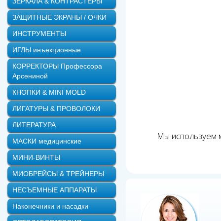
ЗЕРКАЛА & КОНТРАСТЕРЫ
ЗАЩИТНЫЕ ЭКРАНЫ / ОЧКИ
ИНСТРУМЕНТЫ
ИГЛЫ инъекционные
КОРРЕКТОРЫ Профессора
Арсениной
КНОПКИ & MINI MOLD
ЛИГАТУРЫ & ПРОВОЛОКИ
ЛИТЕРАТУРА
Мы используем м
МАСКИ медицинские
МИНИ-ВИНТЫ
МИОБРЕЙСЫ & ТРЕЙНЕРЫ
НЕСЪЕМНЫЕ АППАРАТЫ
Наконечники и насадки