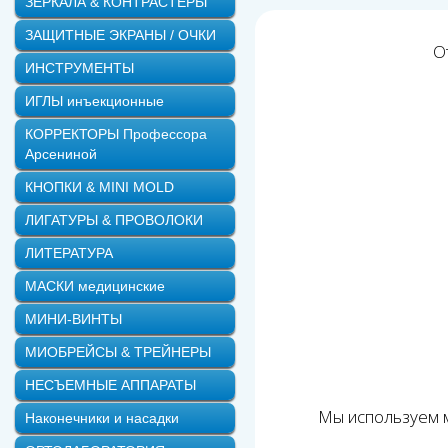
ЗЕРКАЛА & КОНТРАСТЕРЫ
ЗАЩИТНЫЕ ЭКРАНЫ / ОЧКИ
О
ИНСТРУМЕНТЫ
ИГЛЫ инъекционные
КОРРЕКТОРЫ Профессора
Арсениной
КНОПКИ & MINI MOLD
ЛИГАТУРЫ & ПРОВОЛОКИ
ЛИТЕРАТУРА
МАСКИ медицинские
МИНИ-ВИНТЫ
МИОБРЕЙСЫ & ТРЕЙНЕРЫ
НЕСЪЕМНЫЕ АППАРАТЫ
Мы используем м
Наконечники и насадки