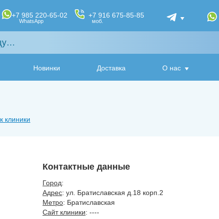
+7 985 220-65-02
+7 916 675-85-85
WhatsApp
моб.
Новинки
Доставка
О нас
к клиники
Контактные данные
Город
:
Адрес
: ул. Братиславская д.18 корп.2
Метро
: Братиславская
Сайт клиники
: ----