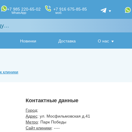
+7 985 220-65-02
+7 916 675-85-85
WhatsApp
моб.
Новинки
Доставка
О нас
к клиники
Контактные данные
Город
:
Адрес
: ул. Мосфильмовская д.41
Метро
: Парк Победы
Сайт клиники
: ----