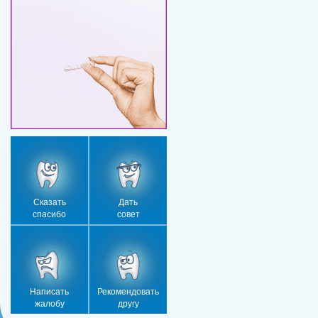
Сказать
Дать
спасибо
совет
Написать
Рекомендовать
жалобу
другу