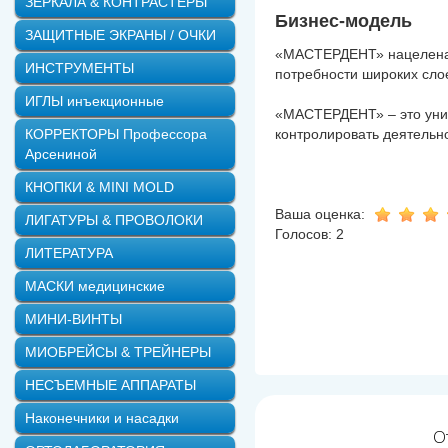
ЗЕРКАЛА & КОНТРАСТЕРЫ
Бизнес-модель
ЗАЩИТНЫЕ ЭКРАНЫ / ОЧКИ
«МАСТЕРДЕНТ» нацелена н
ИНСТРУМЕНТЫ
потребности широких слое
ИГЛЫ инъекционные
«МАСТЕРДЕНТ» – это уник
КОРРЕКТОРЫ Профессора
контролировать деятельн
Арсениной
КНОПКИ & MINI MOLD
Ваша оценка:
ЛИГАТУРЫ & ПРОВОЛОКИ
Голосов: 2
ЛИТЕРАТУРА
МАСКИ медицинские
МИНИ-ВИНТЫ
МИОБРЕЙСЫ & ТРЕЙНЕРЫ
НЕСЪЕМНЫЕ АППАРАТЫ
Наконечники и насадки
О