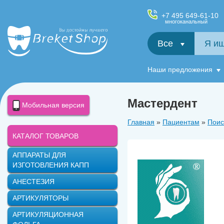
+7 495 649-61-10
многоканальный
Все
Салфетки и фартуки для пациентов, диспенсеры
Наши предложения
Мастердент
Мобильная версия
Главная
»
Пациентам
»
Поис
КАТАЛОГ ТОВАРОВ
АППАРАТЫ ДЛЯ
ИЗГОТОВЛЕНИЯ КАПП
АНЕСТЕЗИЯ
АРТИКУЛЯТОРЫ
АРТИКУЛЯЦИОННАЯ