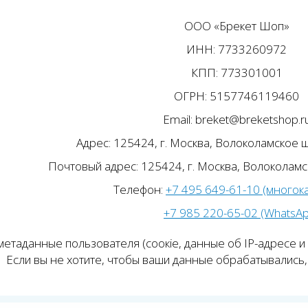
ООО «Брекет Шоп»
ИНН: 7733260972
КПП: 773301001
ОГРН: 5157746119460
Email: breket@breketshop.r
Адрес: 125424, г. Москва, Волоколамское ш.
Почтовый адрес: 125424, г. Москва, Волоколамск
Телефон:
+7 495 649-61-10 (многок
+7 985 220-65-02 (WhatsA
етаданные пользователя (соокіе, данные об IP-адресе и
Если вы не хотите, чтобы ваши данные обрабатывались, 