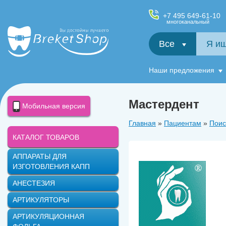
+7 495 649-61-10
многоканальный
Все
Салфетки и фартуки для пациентов, диспенсеры
Наши предложения
Мастердент
Мобильная версия
Главная
»
Пациентам
»
Поис
КАТАЛОГ ТОВАРОВ
АППАРАТЫ ДЛЯ
ИЗГОТОВЛЕНИЯ КАПП
АНЕСТЕЗИЯ
АРТИКУЛЯТОРЫ
АРТИКУЛЯЦИОННАЯ