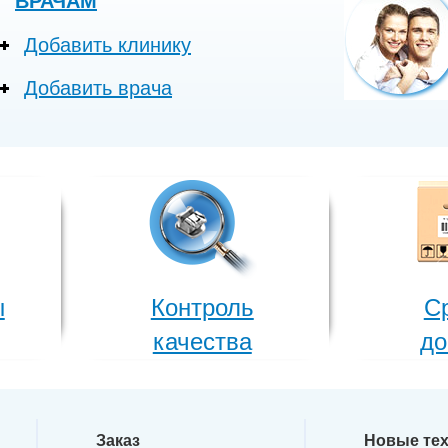
ВРАЧАМ
Добавить клинику
Добавить врача
ы
Контроль
С
качества
до
Заказ
Новые те