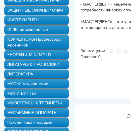
ЗЕРКАЛА & КОНТРАСТЕРЫ
«МАСТЕРДЕНТ» нацелена н
потребности широких слое
ЗАЩИТНЫЕ ЭКРАНЫ / ОЧКИ
ИНСТРУМЕНТЫ
«МАСТЕРДЕНТ» – это уник
контролировать деятельн
ИГЛЫ инъекционные
КОРРЕКТОРЫ Профессора
Арсениной
Ваша оценка:
КНОПКИ & MINI MOLD
Голосов: 0
ЛИГАТУРЫ & ПРОВОЛОКИ
ЛИТЕРАТУРА
МАСКИ медицинские
МИНИ-ВИНТЫ
МИОБРЕЙСЫ & ТРЕЙНЕРЫ
НЕСЪЕМНЫЕ АППАРАТЫ
О
Наконечники и насадки