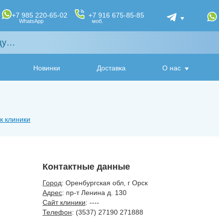
+7 985 220-65-02
+7 916 675-85-85
WhatsApp
моб.
Новинки
Доставка
О нас
к клиники
Контактные данные
Город
: Оренбургская обл, г Орск
Адрес
: пр-т Ленина д. 130
Сайт клиники
: ----
Телефон
: (3537) 27190 271888