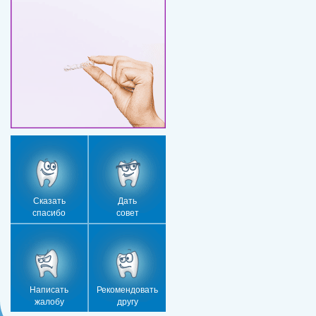
Сказать
Дать
спасибо
совет
Написать
Рекомендовать
жалобу
другу