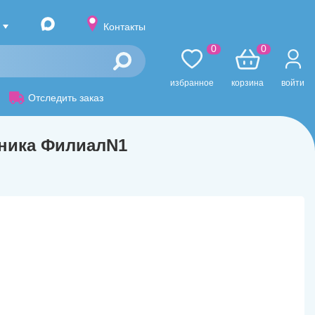
Контакты
0
0
избранное
корзина
войти
Отследить заказ
иника ФилиалN1