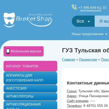
+7 495 649-61-10
многоканальный
Все
Салфетки и фартуки для пациентов, диспенсеры
Наши предложения
ГУЗ Тульская о
Мобильная версия
Главная
»
Пациентам
»
Поис
КАТАЛОГ ТОВАРОВ
АППАРАТЫ ДЛЯ
ИЗГОТОВЛЕНИЯ КАПП
Контактные данны
АНЕСТЕЗИЯ
Город
: Тульская обл, Щек
Адрес
: Улица Пионерская
АРТИКУЛЯТОРЫ
Сайт клиники
: ----
АРТИКУЛЯЦИОННАЯ
Телефон
: 8 48751 555 26