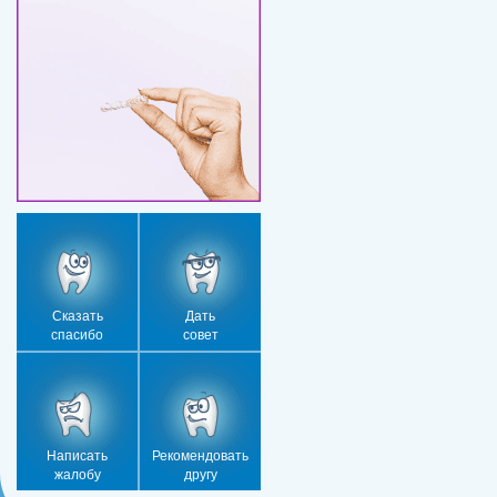
Сказать
Дать
спасибо
совет
Написать
Рекомендовать
жалобу
другу