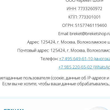
ООО «Брекет Шоп»
ИНН: 7733260972
КПП: 773301001
ОГРН: 5157746119460
Email: breket@breketshop.r
Адрес: 125424, г. Москва, Волоколамское ш.
Почтовый адрес: 125424, г. Москва, Волоколамск
Телефон:
+7 495 649-61-10 (многок
+7 985 220-65-02 (WhatsA
етаданные пользователя (соокіе, данные об IP-адресе и
Если вы не хотите, чтобы ваши данные обрабатывались, 