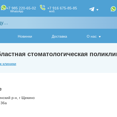
+7 985 220-65-02
+7 916 675-85-85
WhatsApp
моб.
Новинки
Доставка
О нас
бластная стоматологическая поликл
к клиники
е
инский р-н, г Щекино
 36а