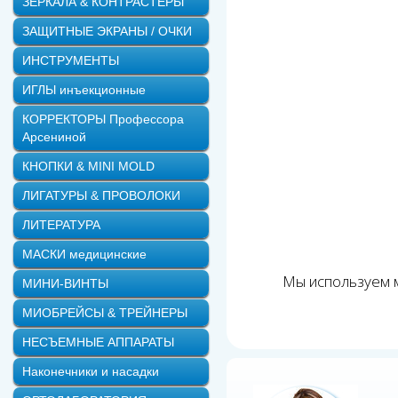
ЗЕРКАЛА & КОНТРАСТЕРЫ
ЗАЩИТНЫЕ ЭКРАНЫ / ОЧКИ
ИНСТРУМЕНТЫ
ИГЛЫ инъекционные
КОРРЕКТОРЫ Профессора
Арсениной
КНОПКИ & MINI MOLD
ЛИГАТУРЫ & ПРОВОЛОКИ
ЛИТЕРАТУРА
МАСКИ медицинские
Мы используем м
МИНИ-ВИНТЫ
МИОБРЕЙСЫ & ТРЕЙНЕРЫ
НЕСЪЕМНЫЕ АППАРАТЫ
Наконечники и насадки