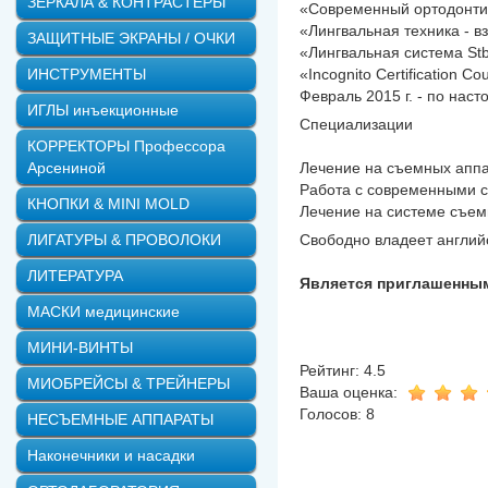
ЗЕРКАЛА & КОНТРАСТЕРЫ
«Современный ортодонтич
«Лингвальная техника - вз
ЗАЩИТНЫЕ ЭКРАНЫ / ОЧКИ
«Лингвальная система Stb
ИНСТРУМЕНТЫ
«Incognito Certification Co
Февраль 2015 г. - по на
ИГЛЫ инъекционные
Специализации
КОРРЕКТОРЫ Профессора
Арсениной
Лечение на съемных аппа
Работа с современными с
КНОПКИ & MINI MOLD
Лечение на системе съемн
ЛИГАТУРЫ & ПРОВОЛОКИ
Свободно владеет англий
ЛИТЕРАТУРА
Является приглашенным 
МАСКИ медицинские
МИНИ-ВИНТЫ
Рейтинг: 4.5
МИОБРЕЙСЫ & ТРЕЙНЕРЫ
Ваша оценка:
Голосов: 8
НЕСЪЕМНЫЕ АППАРАТЫ
Наконечники и насадки