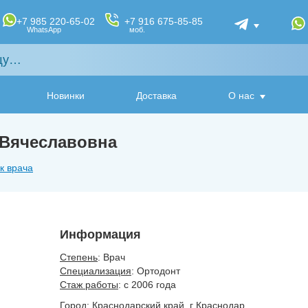
+7 985 220-65-02
+7 916 675-85-85
WhatsApp
моб.
Новинки
Доставка
О нас
 Вячеславовна
к врача
Информация
Степень
: Врач
Специализация
: Ортодонт
Стаж работы
: с 2006 года
Город
: Краснодарский край, г Краснодар