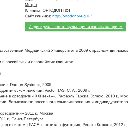
Метро
: ----
Клиника
: ОРТОДОНТ&Я
Сайт клиники
:
http://ortodont-yug.ru/
Индивидуальная консультация и запись на прием
дарственный Медицинский Университет в 2009 с красным дипломо
в российских и европейских клиниках
и
ние: Damon System», 2009 г.
донтическом лечении»Vector TAS, С. А., 2009 г.
ие в ортодонтии XXI века»», Рафаэль Гарсиа Эспехо, 2010 г., Мос
тии: Возможности пассивного самолигирования и индивидуализиро
ортодонтии» 2011 г., Москва
11 г., Санкт-Петербург
д в системе FACE: эстетика в функции», Ренато Коккони, 2012 г.,