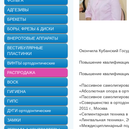
ФОЛЬГА
АДГЕЗИВЫ
БРЕКЕТЫ
БОРЫ, ФРЕЗЫ & ДИСКИ
ВНЕРОТОВЫЕ АППАРАТЫ
ВЕСТИБУЛЯРНЫЕ
Окончила Кубанский Госу
ПЛАСТИНКИ
Повышение квалификации 
ВИНТЫ ортодонтические
РАСПРОДАЖА
Повышение квалификаци
ВОСК
«Пассивное самолигирова
«Абсолютная опора в орто
ГИГИЕНА
«Пассивное самолигирован
ГИПС
«Совершенство в ортодон
2011 г., Москва
ДУГИ ортодонтические
«Сегментарная техника в 
«Лингвальная техника», 20
ЗАМКИ
«Междисциплинарный подхо