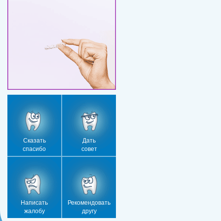
Сказать
Дать
спасибо
совет
Написать
Рекомендовать
жалобу
другу