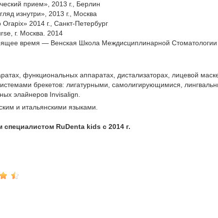
еский прием», 2013 г., Берлин
гляд изнутри», 2013 г., Москва
 Orapix» 2014 г., Санкт-Петербург
urse, г. Москва. 2014
стоящее время — Венская Школа Междисциплинарной Стоматологии 
ратах, функциональных аппаратах, дистализаторах, лицевой маске
истемами брекетов: лигатурными, самолигирующимися, лингваль
ых элайнеров Invisalign.
ским и итальянскими языками.
специалистом RuDenta kids с 2014 г.