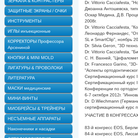
ЗЕРКАЛА & КОНТРАСТЕРЫ
Dr. Vittorio Cacciafesta,
Джоанна Антошевска, типо
ЗАЩИТНЫЕ ЭКРАНЫ / ОЧКИ
Оскар Медина, Д.В. Проце
ИНСТРУМЕНТЫ
2008г.
Dr. Vittorio Cacciafesta,
ИГЛЫ инъекционные
Леонардо Фернандес, "От
SL и SmartClip", ноябрь 20
КОРРЕКТОРЫ Профессора
Dr. Silvia Geron, "3D тех
Арсениной
Dr. Vittorio Cacciafesta, 
КНОПКИ & MINI MOLD
C. Н. Вахней, "Цефаломет
Dr. Francesco Garino, "3D-
ЛИГАТУРЫ & ПРОВОЛОКИ
"Аспекты ортодонтического
Сертификационный курс Inc
ЛИТЕРАТУРА
Сертификационный курс Inv
МАСКИ медицинские
Конференции по ортодонти
6-7 октября 2012г. "Инн
МИНИ-ВИНТЫ
Dr. D.Wiechmann (Германи
сертификационный курс по
МИОБРЕЙСЫ & ТРЕЙНЕРЫ
УЧАСТИЕ В КОНГРЕССАХ
НЕСЪЕМНЫЕ АППАРАТЫ
83-й конгресс EOS, Берли
Наконечники и насадки
84-й конгресс EOS, Лисса