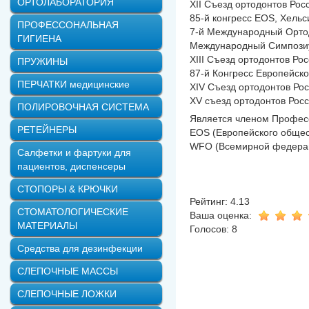
ОРТОЛАБОРАТОРИЯ
XII Съезд ортодонтов Росс
85-й конгресс EOS, Хельс
ПРОФЕССОНАЛЬНАЯ
7-й Международный Ортод
ГИГИЕНА
Международный Симпозиум
XIII Съезд ортодонтов Рос
ПРУЖИНЫ
87-й Конгресс Европейск
ПЕРЧАТКИ медицинские
XIV Съезд ортодонтов Рос
XV съезд ортодонтов Росс
ПОЛИРОВОЧНАЯ СИСТЕМА
Является членом Профес
РЕТЕЙНЕРЫ
EOS (Европейского общес
WFO (Всемирной федерац
Салфетки и фартуки для
пациентов, диспенсеры
СТОПОРЫ & КРЮЧКИ
Рейтинг: 4.13
СТОМАТОЛОГИЧЕСКИЕ
Ваша оценка:
МАТЕРИАЛЫ
Голосов: 8
Средства для дезинфекции
СЛЕПОЧНЫЕ МАССЫ
СЛЕПОЧНЫЕ ЛОЖКИ