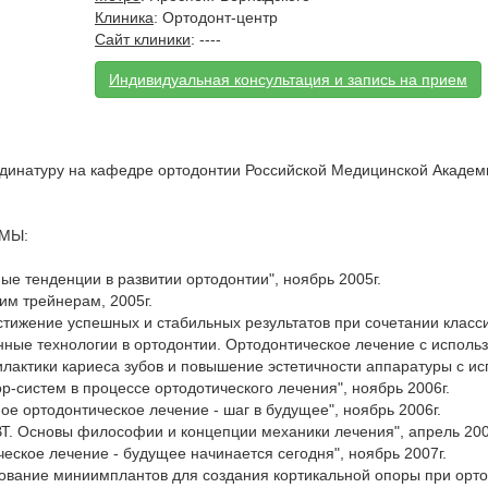
Клиника
: Ортодонт-центр
Сайт клиники
: ----
Индивидуальная консультация и запись на прием
динатуру на кафедре ортодонтии Российской Медицинской Акаде
МЫ:
е тенденции в развитии ортодонтии", ноябрь 2005г.
им трейнерам, 2005г.
Достижение успешных и стабильных результатов при сочетании класс
нные технологии в ортодонтии. Ортодонтическое лечение с исполь
лактики кариеса зубов и повышение эстетичности аппаратуры с 
-систем в процессе ортодотического лечения", ноябрь 2006г.
е ортодонтическое лечение - шаг в будущее", ноябрь 2006г.
ВТ. Основы философии и концепции механики лечения", апрель 200
ское лечение - будущее начинается сегодня", ноябрь 2007г.
ьзование миниимплантов для создания кортикальной опоры при орто