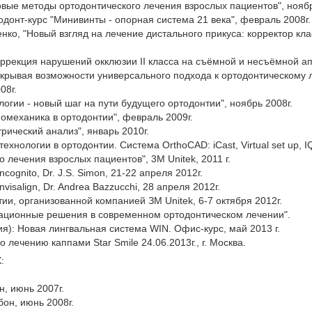
 "Новые методы ортодонтического лечения взрослых пациентов", ноябр
донт-курс "Минивинты - опорная система 21 века", февраль 2008г.
нко, "Новый взгляд на лечение дистального прикуса: корректор кла
 "Коррекция нарушений окклюзии II класса на съёмной и несъёмной а
крывая возможности универсального подхода к ортодонтическому 
08г.
нологии - новый шаг на пути будущего ортодонтии", ноябрь 2008г.
"Биомеханика в ортодонтии", февраль 2009г.
рический анализ", январь 2010г.
технологии в ортодонтии. Система OrthoCAD: iCast, Virtual set up, IQ
 лечения взрослых пациентов", 3М Unitek, 2011 г.
ognito, Dr. J.S. Simon, 21-22 апреля 2012г.
isalign, Dr. Andrea Bazzucchi, 28 апреля 2012г.
и, организованной компанией ЗМ Unitek, 6-7 октября 2012г.
овационные решения в современном ортодонтическом лечении".
я): Новая лингвальная система WIN. Офис-курс, май 2013 г.
 лечению каппами Star Smile 24.06.2013г., г. Москва.
:
н, июнь 2007г.
бон, июнь 2008г.