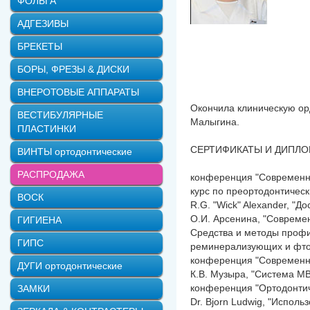
ФОЛЬГА
АДГЕЗИВЫ
БРЕКЕТЫ
БОРЫ, ФРЕЗЫ & ДИСКИ
ВНЕРОТОВЫЕ АППАРАТЫ
Окончила клиническую ор
ВЕСТИБУЛЯРНЫЕ
Малыгина.
ПЛАСТИНКИ
СЕРТИФИКАТЫ И ДИПЛО
ВИНТЫ ортодонтические
РАСПРОДАЖА
конференция "Современны
курс по преортодонтическ
ВОСК
R.G. "Wick" Alexander, "
О.И. Арсенина, "Совреме
ГИГИЕНА
Средства и методы профи
ГИПС
реминерализующих и фтор
конференция "Современно
ДУГИ ортодонтические
К.В. Музыра, "Система М
конференция "Ортодонтиче
ЗАМКИ
Dr. Bjorn Ludwig, "Испол