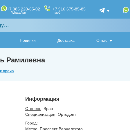
+7 985 220-65-02
+7 916 675-85-85
WhatsApp
моб.
Новинки
Доставка
О нас
ль Рамилевна
к врача
Информация
Степень
: Врач
Специализация
: Ортодонт
Город
:
Метро
: Проспект Вернадского