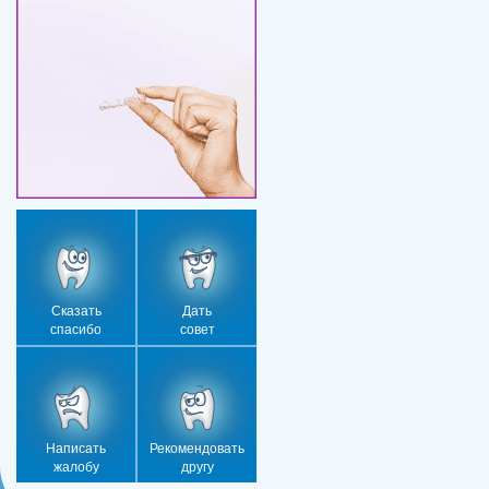
Сказать
Дать
спасибо
совет
Написать
Рекомендовать
жалобу
другу