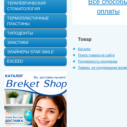
Все способ
ТЕРАПЕВТИЧЕСКАЯ
СТОМАТОЛОГИЯ
оплаты
ТЕРМОПЛАСТИЧНЫЕ
ПЛАСТИНЫ
ТИПОДОНТЫ
Товар
ЭЛАСТИКИ
Каталог
ЭЛАЙНЕРЫ STAR SMILE
Поиск товара на сайте
EXCEED
Подлинность продукции
Товары, не подлежащие возв