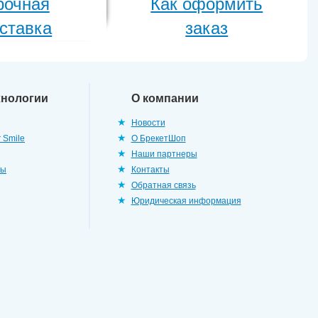
рочная
Как оформить
ставка
заказ
хнологии
О компании
Новости
 Smile
О БрекетШоп
Наши партнеры
ры
Контакты
Обратная связь
Юридическая информация