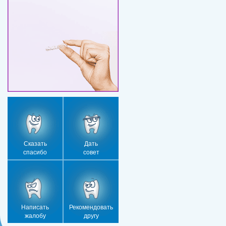
Сказать
Дать
спасибо
совет
Написать
Рекомендовать
жалобу
другу