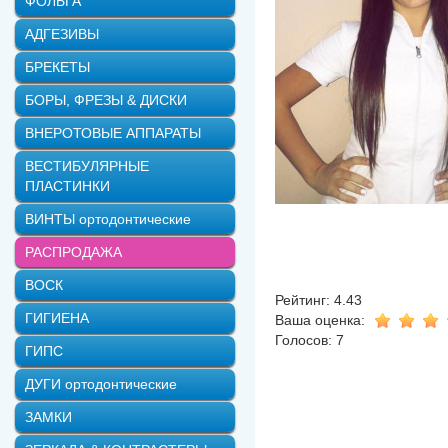
ФОЛЬГА
АДГЕЗИВЫ
БРЕКЕТЫ
БОРЫ, ФРЕЗЫ & ДИСКИ
ВНЕРОТОВЫЕ АППАРАТЫ
ВЕСТИБУЛЯРНЫЕ
ПЛАСТИНКИ
ВИНТЫ ортодонтические
РАСПРОДАЖА
ВОСК
Рейтинг: 4.43
ГИГИЕНА
Ваша оценка:
Голосов: 7
ГИПС
ДУГИ ортодонтические
ЗАМКИ