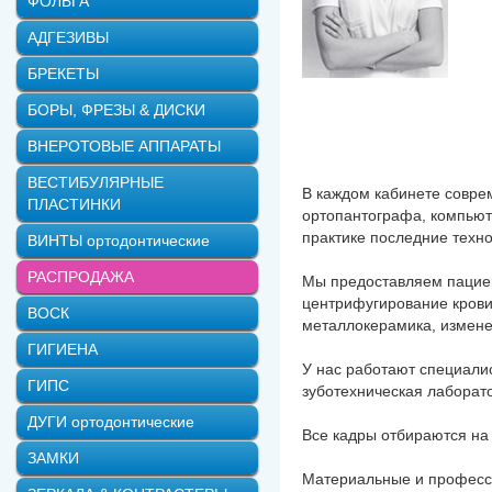
ФОЛЬГА
АДГЕЗИВЫ
БРЕКЕТЫ
БОРЫ, ФРЕЗЫ & ДИСКИ
ВНЕРОТОВЫЕ АППАРАТЫ
ВЕСТИБУЛЯРНЫЕ
В каждом кабинете совре
ПЛАСТИНКИ
ортопантографа, компьют
практике последние техн
ВИНТЫ ортодонтические
РАСПРОДАЖА
Мы предоставляем пациен
центрифугирование крови
ВОСК
металлокерамика, измене
ГИГИЕНА
У нас работают специалис
ГИПС
зуботехническая лаборат
ДУГИ ортодонтические
Все кадры отбираются на 
ЗАМКИ
Материальные и професси