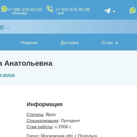
+7 985 220-65-02
+7 916 675-85-85
WhatsApp
моб.
Новинки
Доставка
О нас
а Анатольевна
к врача
Информация
Степень
: Врач
Специализация
: Ортодонт
Стаж работы
: с 2006 г.
Город
: Московская обл, г Подольск