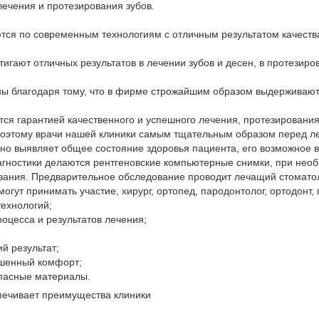
лечения и протезирования зубов.
тся по современным технологиям с отличным результатом качеств
игают отличных результатов в лечении зубов и десен, в протезиро
ы благодаря тому, что в фирме строжайшим образом выдерживаются
ется гарантией качественного и успешного лечения, протезирован
поэтому врачи нашей клиники самым тщательным образом перед л
ьно выявляет общее состояние здоровья пациента, его возможное в
агностики делаются рентгеновские компьютерные снимки, при не
ания. Предварительное обследование проводит лечащий стоматоло
огут принимать участие, хирург, ортопед, пародонтолог, ортодонт, 
ехнологий;
оцесса и результатов лечения;
й результат;
ышенный комфорт;
пасные материалы.
спечивает преимущества клиники