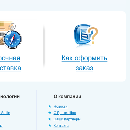
рочная
Как оформить
ставка
заказ
хнологии
О компании
Новости
 Smile
О БрекетШоп
Наши партнеры
ры
Контакты