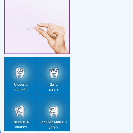
Сказать
Дать
спасибо
совет
Написать
Рекомендовать
жалобу
другу