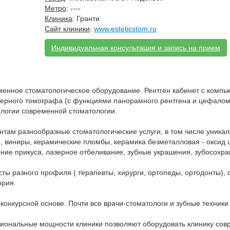
Метро
: ----
Клиника
: Гранти
Сайт клиники
:
www.esteticstom.ru
Индивидуальная консультация и запись на прием
менное стоматологическое оборудование. Рентген кабинет с комп
ерного томографа (с функциями панорамного рентгена и цефаломе
ологии современной стоматологии.
там разнообразные стоматологические услуги, в том числе уникаль
, виниры, керамические пломбы, керамика безметалловая - оксид 
ние прикуса, лазерное отбеливание, зубные украшения, зубосохр
ты разного профиля ( терапевты, хирурги, ортопеды, ортодонты), 
ория.
конкурсной основе. Почти все врачи-стоматологи и зубные техник
ональные мощности клиники позволяют оборудовать клинику совр