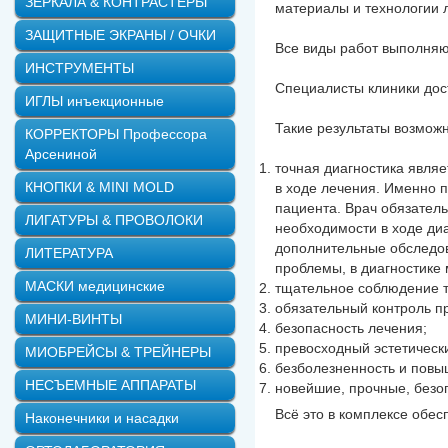
ЗЕРКАЛА & КОНТРАСТЕРЫ
материалы и технологии 
ЗАЩИТНЫЕ ЭКРАНЫ / ОЧКИ
Все виды работ выполняю
ИНСТРУМЕНТЫ
Специалисты клиники дост
ИГЛЫ инъекционные
Такие результаты возможн
КОРРЕКТОРЫ Профессора
Арсениной
точная диагностика явля
КНОПКИ & MINI MOLD
в ходе лечения. Именно 
пациента. Врач обязател
ЛИГАТУРЫ & ПРОВОЛОКИ
необходимости в ходе ди
дополнительные обследов
ЛИТЕРАТУРА
проблемы, в диагностике м
МАСКИ медицинские
тщательное соблюдение т
обязательный контроль пр
МИНИ-ВИНТЫ
безопасность лечения;
превосходный эстетически
МИОБРЕЙСЫ & ТРЕЙНЕРЫ
безболезненность и пов
НЕСЪЕМНЫЕ АППАРАТЫ
новейшие, прочные, безо
Всё это в комплексе обе
Наконечники и насадки