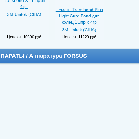
Transbond XT шприц
4гр.
Цемент Transbond Plus
3M Unitek (США)
Light Cure Band для
колец 1шпр х 4гр
3M Unitek (США)
Цена от:
10390 руб
Цена от:
11220 руб
АРАТЫ / Аппаратура FORSUS