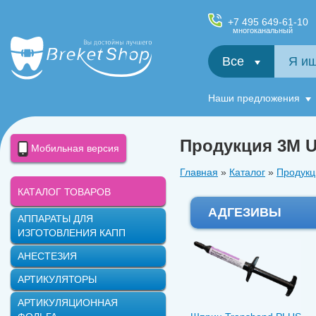
+7 495 649-61-10
многоканальный
Все
Салфетки и фартуки для пациентов, диспенсеры
Наши предложения
Продукция 3M U
Мобильная версия
Главная
»
Каталог
»
Продукц
КАТАЛОГ ТОВАРОВ
АДГЕЗИВЫ
АППАРАТЫ ДЛЯ
ИЗГОТОВЛЕНИЯ КАПП
АНЕСТЕЗИЯ
АРТИКУЛЯТОРЫ
АРТИКУЛЯЦИОННАЯ