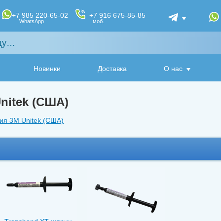
+7 985 220-65-02
+7 916 675-85-85
WhatsApp
моб.
Новинки
Доставка
О нас
nitek (США)
ия 3M Unitek (США)