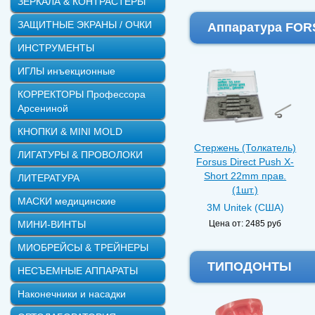
ЗЕРКАЛА & КОНТРАСТЕРЫ
ЗАЩИТНЫЕ ЭКРАНЫ / ОЧКИ
Аппаратура FORS
ИНСТРУМЕНТЫ
ИГЛЫ инъекционные
КОРРЕКТОРЫ Профессора
Арсениной
КНОПКИ & MINI MOLD
Стержень (Толкатель)
ЛИГАТУРЫ & ПРОВОЛОКИ
Forsus Direct Push X-
Short 22mm прав.
ЛИТЕРАТУРА
(1шт.)
МАСКИ медицинские
3M Unitek (США)
Цена от:
2485 руб
МИНИ-ВИНТЫ
МИОБРЕЙСЫ & ТРЕЙНЕРЫ
ТИПОДОНТЫ
НЕСЪЕМНЫЕ АППАРАТЫ
Наконечники и насадки