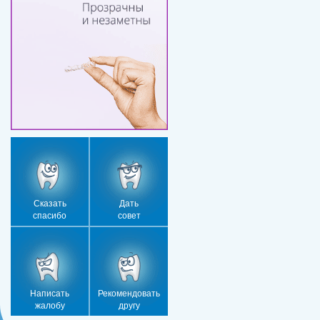
Сказать
Дать
спасибо
совет
Написать
Рекомендовать
жалобу
другу