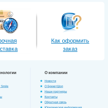
рочная
Как оформить
ставка
заказ
хнологии
О компании
Новости
 Smile
О БрекетШоп
Наши партнеры
ры
Контакты
Обратная связь
Юридическая информация