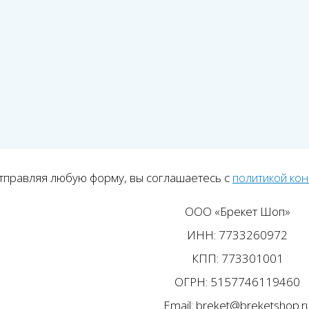
тправляя любую форму, вы соглашаетесь с
политикой ко
ООО «Брекет Шоп»
ИНН: 7733260972
КПП: 773301001
ОГРН: 5157746119460
Email: breket@breketshop.r