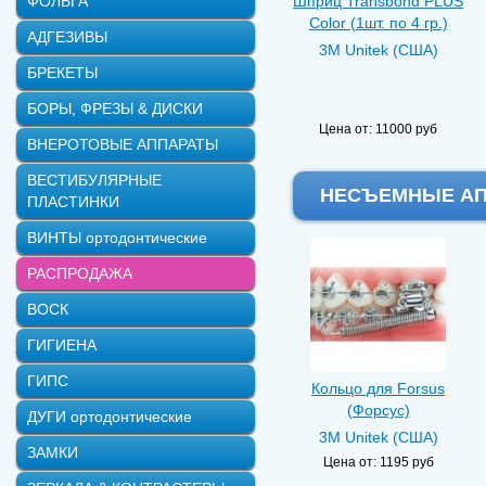
ФОЛЬГА
Шприц Transbond PLUS
Color (1шт. по 4 гр.)
АДГЕЗИВЫ
3M Unitek (США)
БРЕКЕТЫ
БОРЫ, ФРЕЗЫ & ДИСКИ
Цена от:
11000 руб
ВНЕРОТОВЫЕ АППАРАТЫ
ВЕСТИБУЛЯРНЫЕ
НЕСЪЕМНЫЕ АПП
ПЛАСТИНКИ
ВИНТЫ ортодонтические
РАСПРОДАЖА
ВОСК
ГИГИЕНА
ГИПС
Кольцо для Forsus
(Форсус)
ДУГИ ортодонтические
3M Unitek (США)
ЗАМКИ
Цена от:
1195 руб