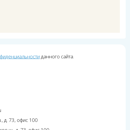
нфиденциальности
данного сайта.
u
, д. 73, офис 100
ое ш., д. 73, офис 100