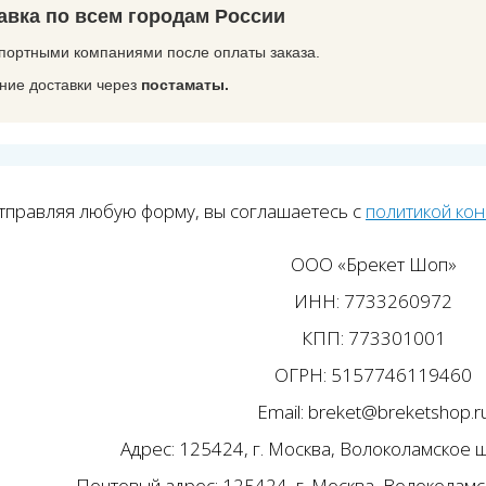
авка по всем городам России
портными компаниями после оплаты заказа.
ие доставки через
постаматы.
тправляя любую форму, вы соглашаетесь с
политикой ко
ООО «Брекет Шоп»
ИНН: 7733260972
КПП: 773301001
ОГРН: 5157746119460
Email: breket@breketshop.r
Адрес: 125424, г. Москва, Волоколамское ш.
Почтовый адрес: 125424, г. Москва, Волоколамск