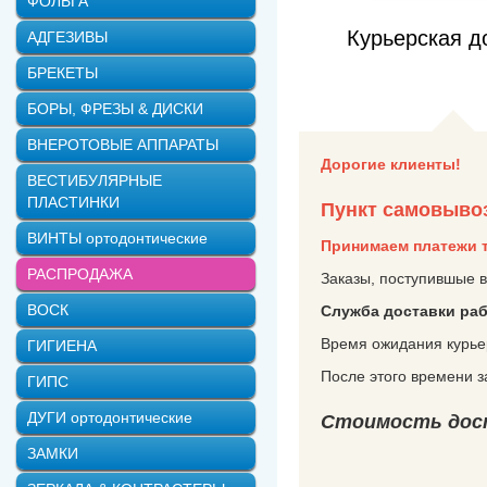
ФОЛЬГА
Курьерская д
АДГЕЗИВЫ
БРЕКЕТЫ
БОРЫ, ФРЕЗЫ & ДИСКИ
ВНЕРОТОВЫЕ АППАРАТЫ
Дорогие клиенты!
ВЕСТИБУЛЯРНЫЕ
ПЛАСТИНКИ
Пункт самовыво
ВИНТЫ ортодонтические
Принимаем платежи т
РАСПРОДАЖА
Заказы, поступившые в
ВОСК
Служба доставки раб
Время ожидания курьер
ГИГИЕНА
После этого времени з
ГИПС
ДУГИ ортодонтические
Стоимость дост
ЗАМКИ