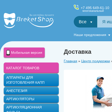
+7 495 649-61-10
многоканальный
Все
Салфетки и фартуки для пациентов, диспенсеры
Наши предложения
Доставка
Мобильная версия
Главная
»
Центр поддержки
КАТАЛОГ ТОВАРОВ
АППАРАТЫ ДЛЯ
ИЗГОТОВЛЕНИЯ КАПП
АНЕСТЕЗИЯ
АРТИКУЛЯТОРЫ
АРТИКУЛЯЦИОННАЯ