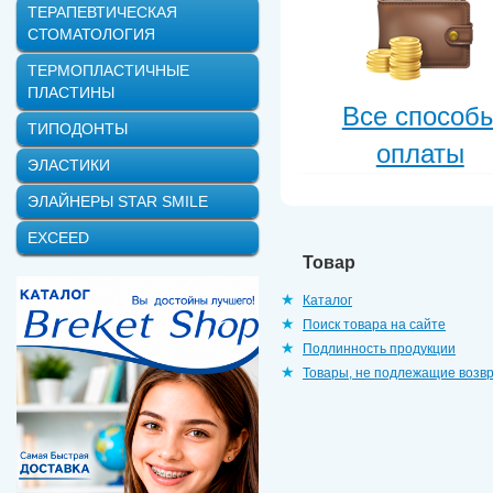
ТЕРАПЕВТИЧЕСКАЯ
СТОМАТОЛОГИЯ
ТЕРМОПЛАСТИЧНЫЕ
ПЛАСТИНЫ
Все способ
ТИПОДОНТЫ
оплаты
ЭЛАСТИКИ
ЭЛАЙНЕРЫ STAR SMILE
EXCEED
Товар
Каталог
Поиск товара на сайте
Подлинность продукции
Товары, не подлежащие возв