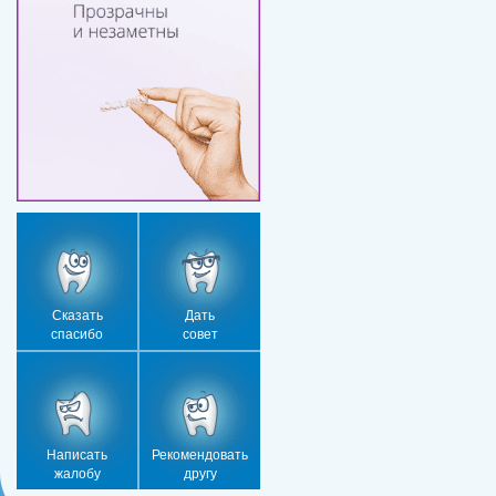
Сказать
Дать
спасибо
совет
Написать
Рекомендовать
жалобу
другу