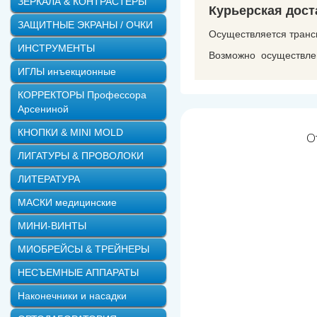
ЗЕРКАЛА & КОНТРАСТЕРЫ
Курьерская дост
ЗАЩИТНЫЕ ЭКРАНЫ / ОЧКИ
Осуществляется транс
ИНСТРУМЕНТЫ
Возможно осуществлен
ИГЛЫ инъекционные
КОРРЕКТОРЫ Профессора
Арсениной
КНОПКИ & MINI MOLD
О
ЛИГАТУРЫ & ПРОВОЛОКИ
ЛИТЕРАТУРА
МАСКИ медицинские
МИНИ-ВИНТЫ
МИОБРЕЙСЫ & ТРЕЙНЕРЫ
НЕСЪЕМНЫЕ АППАРАТЫ
Наконечники и насадки