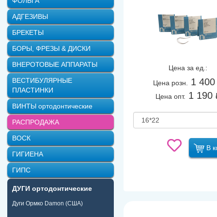
ФОЛЬГА
АДГЕЗИВЫ
БРЕКЕТЫ
БОРЫ, ФРЕЗЫ & ДИСКИ
ВНЕРОТОВЫЕ АППАРАТЫ
Цена за ед.:
ВЕСТИБУЛЯРНЫЕ
1 400
Цена розн.
ПЛАСТИНКИ
1 190
Цена опт.
ВИНТЫ ортодонтические
РАСПРОДАЖА
ВОСК
В к
ГИГИЕНА
ГИПС
ДУГИ ортодонтические
Дуги Ормко Damon (США)