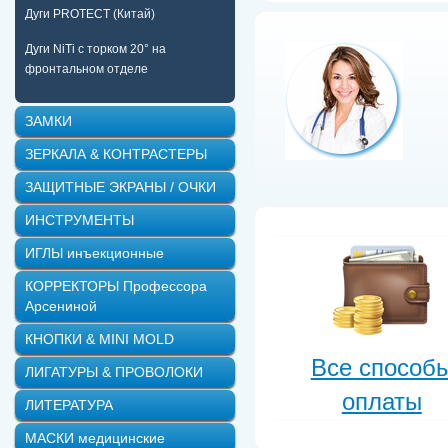
Дуги PROTECT (Китай)
Дуги NiTi с торком 20° на
фронтальном отделе
ЗАМКИ
ЗЕРКАЛА & КОНТРАСТЕРЫ
ЗАЩИТНЫЕ ЭКРАНЫ / ОЧКИ
ИНСТРУМЕНТЫ
ИГЛЫ инъекционные
КОРРЕКТОРЫ Профессора
Арсениной
КНОПКИ & MINI MOLD
Все способ
ЛИГАТУРЫ & ПРОВОЛОКИ
оплаты
ЛИТЕРАТУРА
МАСКИ медицинские