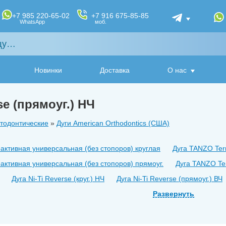
+7 985 220-65-02
+7 916 675-85-85
WhatsApp
моб.
Новинки
Доставка
О нас
se (прямоуг.) НЧ
тодонтические
»
Дуги American Orthodontics (США)
активная универсальная (без стопоров) круглая
Дуга TANZO Ter
активная универсальная (без стопоров) прямоуг.
Дуга TANZO Te
Дуга Ni-Ti Reverse (круг.) НЧ
Дуга Ni-Ti Reverse (прямоуг.) ВЧ
 (ВЧ)
Дуга Beta Titanium прямоуг. (НЧ)
Дуга флекс (плетеная)
Развернуть
Дуга Ni-Ti НЧ (прямоуг.)
Дуга SS Вч (круглая)
Дуга SS Нч (кругл