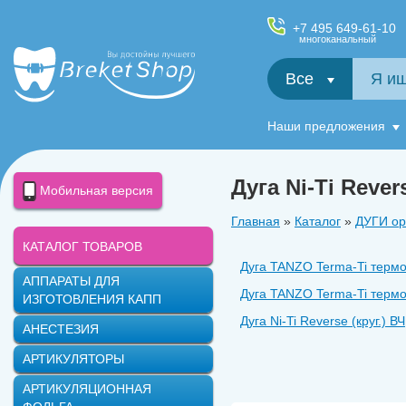
+7 495 649-61-10
многоканальный
Все
Салфетки и фартуки для пациентов, диспенсеры
Наши предложения
Дуга Ni-Ti Rever
Мобильная версия
Главная
»
Каталог
»
ДУГИ ор
КАТАЛОГ ТОВАРОВ
Дуга TANZO Terma-Ti термо
АППАРАТЫ ДЛЯ
Дуга TANZO Terma-Ti термо
ИЗГОТОВЛЕНИЯ КАПП
Дуга Ni-Ti Reverse (круг.) ВЧ
АНЕСТЕЗИЯ
Дуга Beta Titanium прямоуг.
АРТИКУЛЯТОРЫ
Дуга Ni-Ti ВЧ (прямоуг.)
АРТИКУЛЯЦИОННАЯ