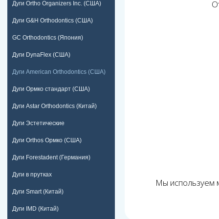
О
Дуги Ortho Organizers Inc. (США)
Дуги G&H Orthodontics (США)
GC Orthodontics (Япония)
Дуги DynaFlex (США)
Дуги American Orthodontics (США)
Дуги Ормко стандарт (США)
Дуги Astar Orthodontics (Китай)
Дуги Эстетические
Дуги Orthos Ормко (США)
Дуги Forestadent (Германия)
Дуги в прутках
Мы используем м
Дуги Smart (Китай)
Дуги IMD (Китай)