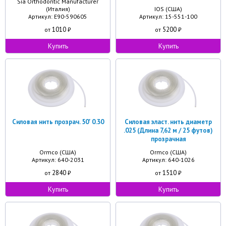
Sia Orthodontic Manufacturer
(Италия)
IOS (США)
Артикул: Е90-590605
Артикул: 15-551-100
1010
5200
от
₽
от
₽
Купить
Купить
Силовая нить прозрач. 50′ 0.30
Силовая эласт. нить диаметр
.025 (Длина 7,62 м / 25 футов)
прозрачная
Ormco (США)
Ormco (США)
Артикул: 640-2031
Артикул: 640-1026
2840
1510
от
₽
от
₽
Купить
Купить