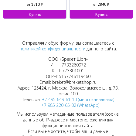
1510
2840
от
₽
от
₽
Купить
Купить
Отправляя любую форму, вы соглашаетесь с
политикой конфиденциальности
данного сайта.
ООО «Брекет Шоп»
ИНН: 7733260972
КПП: 773301001
ОГРН: 5157746119460
Email: breket@breketshop.ru
Адрес: 125424, г. Москва, Волоколамское ш., д. 73,
офис 100
Телефон:
+7 495 649-61-10 (многоканальный)
+7 985 220-65-02 (WhatsApp)
Мы используем метаданные пользователя (соокіе,
данные об IP-адресе и местоположении) для
функционирования сайта.
Если вы не хотите, чтобы ваши данные