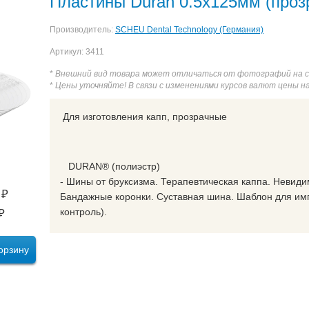
Пластины Duran 0.5х125мм (прозр
Производитель:
SCHEU Dental Technology (Германия)
Артикул: 3411
*
Внешний вид товара может отличаться от фотографий на 
*
Цены уточняйте! В связи с изменениями курсов валют цены н
Для изготовления капп, прозрачные
DURAN® (полиэстр)
- Шины от бруксизма. Терапевтическая каппа. Невид
₽
Бандажные коронки. Суставная шина. Шаблон для имп
контроль).
₽
орзину