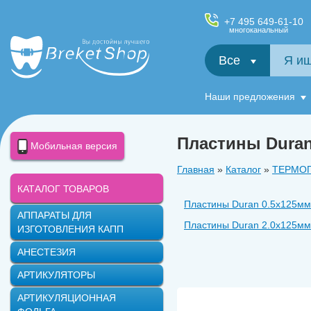
+7 495 649-61-10
многоканальный
Все
Салфетки и фартуки для пациентов, диспенсеры
Наши предложения
Пластины Duran 
Мобильная версия
Главная
»
Каталог
»
ТЕРМО
КАТАЛОГ ТОВАРОВ
Пластины Duran 0.5х125мм 
АППАРАТЫ ДЛЯ
Пластины Duran 2.0х125мм 
ИЗГОТОВЛЕНИЯ КАПП
АНЕСТЕЗИЯ
АРТИКУЛЯТОРЫ
АРТИКУЛЯЦИОННАЯ