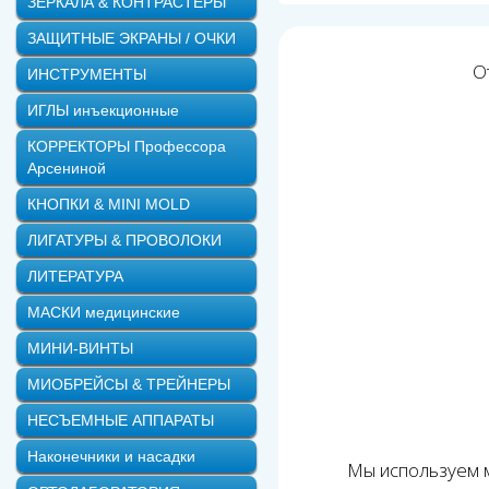
ЗЕРКАЛА & КОНТРАСТЕРЫ
ЗАЩИТНЫЕ ЭКРАНЫ / ОЧКИ
О
ИНСТРУМЕНТЫ
ИГЛЫ инъекционные
КОРРЕКТОРЫ Профессора
Арсениной
КНОПКИ & MINI MOLD
ЛИГАТУРЫ & ПРОВОЛОКИ
ЛИТЕРАТУРА
МАСКИ медицинские
МИНИ-ВИНТЫ
МИОБРЕЙСЫ & ТРЕЙНЕРЫ
НЕСЪЕМНЫЕ АППАРАТЫ
Наконечники и насадки
Мы используем м