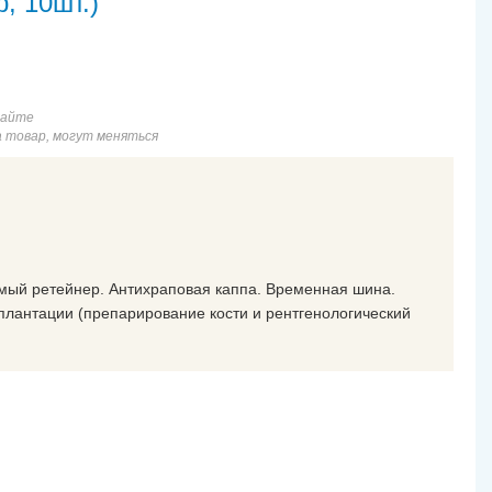
, 10шт.)
сайте
а товар, могут меняться
имый ретейнер. Антихраповая каппа. Временная шина.
лантации (препарирование кости и рентгенологический