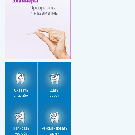
Сказать
Дать
спасибо
совет
Написать
Рекомендовать
жалобу
другу