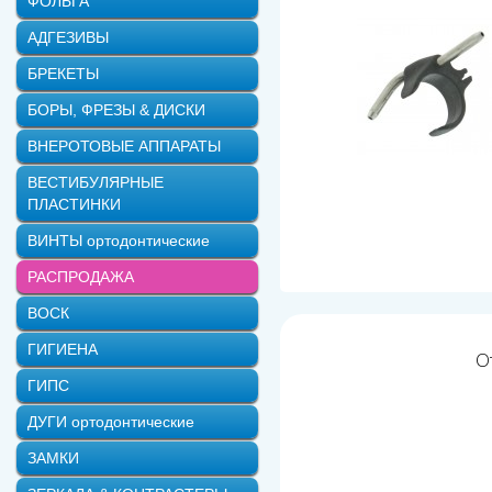
ФОЛЬГА
Наконечник угловой EXPERT
АДГЕЗИВЫ
Наконечник турбинный SMART
БРЕКЕТЫ
Зажим для внешнего спрея
БОРЫ, ФРЕЗЫ & ДИСКИ
ВНЕРОТОВЫЕ АППАРАТЫ
ВЕСТИБУЛЯРНЫЕ
ПЛАСТИНКИ
ВИНТЫ ортодонтические
РАСПРОДАЖА
ВОСК
ГИГИЕНА
О
ГИПС
ДУГИ ортодонтические
ЗАМКИ