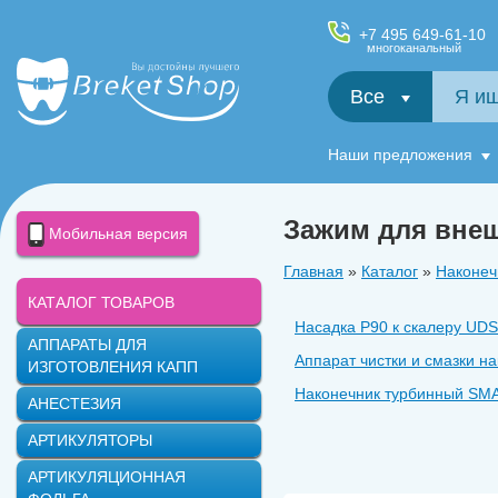
+7 495 649-61-10
многоканальный
Все
Салфетки и фартуки для пациентов, диспенсеры
Наши предложения
Зажим для внеш
Мобильная версия
Главная
»
Каталог
»
Наконеч
КАТАЛОГ ТОВАРОВ
Насадка P90 к скалеру UDS
АППАРАТЫ ДЛЯ
Аппарат чистки и смазки 
ИЗГОТОВЛЕНИЯ КАПП
Наконечник турбинный SMAR
АНЕСТЕЗИЯ
Наконечник хирургический
АРТИКУЛЯТОРЫ
Наконечник угловой MASTER
АРТИКУЛЯЦИОННАЯ
Наконечник турбинный MAST