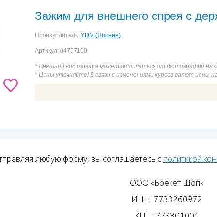
matic E20C, 1:1, без подсветки
Наконечник турбинный EXPERTtor
Зажим для внешнего спрея с дер
torque S619 С, без подсветки, под Multiflex
Наконечник 20:1 
Производитель:
YDM (Япония)
 с держателем трубки
Наконечник 20:1 WS-75, разборный
Артикул: 04757100
*
Внешний вид товара может отличаться от фотографий на 
*
Цены уточняйте! В связи с изменениями курсов валют цены н
тправляя любую форму, вы соглашаетесь с
политикой ко
ООО «Брекет Шоп»
ИНН: 7733260972
КПП: 773301001