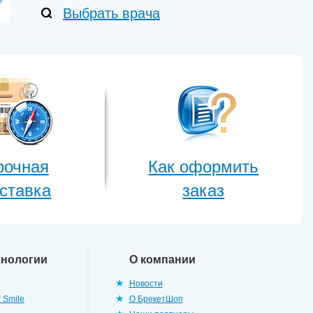
Выбрать врача
рочная
Как оформить
ставка
заказ
хнологии
О компании
Новости
 Smile
О БрекетШоп