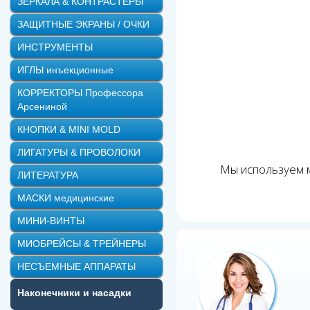
ЗЕРКАЛА & КОНТРАСТЕРЫ
ЗАЩИТНЫЕ ЭКРАНЫ / ОЧКИ
ИНСТРУМЕНТЫ
ИГЛЫ инъекционные
КОРРЕКТОРЫ Профессора
Арсениной
КНОПКИ & MINI MOLD
ЛИГАТУРЫ & ПРОВОЛОКИ
Мы используем м
ЛИТЕРАТУРА
МАСКИ медицинские
МИНИ-ВИНТЫ
МИОБРЕЙСЫ & ТРЕЙНЕРЫ
НЕСЪЕМНЫЕ АППАРАТЫ
Наконечники и насадки