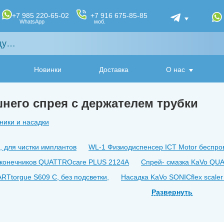
+7 985 220-65-02
+7 916 675-85-85
WhatsApp
моб.
Новинки
Доставка
О нас
него спрея с держателем трубки
ники и насадки
, для чистки имплантов
WL-1 Физиодиспенсер ICT Motor беспро
наконечников QUATTROcare PLUS 2124A
Спрей- смазка KaVo QUA
Ttorgue S609 C, без подсветки,
Насадка KaVo SONICflex scale
 SURGmatic S201 XL
Наконечник угловой MASTERmatic LUX M25 
Развернуть
matic LUX M07 L 2,7:1, с подсветкой
Головка INTRA Head L68, 
ERtorque LUX M9000 L , с подсветкой, под Multiflex
Наконечник