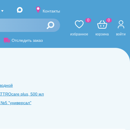
Контакты
0
0
избранное
корзина
войти
Отследить заказ
водной
TTROcare plus, 500 мл
r №5 ʺуниверсалʺ
L 1:5
1:1
 угловой EXPERTmatic LUX E25L, 1:5, с подсветкой