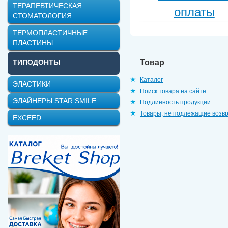
ТЕРАПЕВТИЧЕСКАЯ
оплаты
СТОМАТОЛОГИЯ
ТЕРМОПЛАСТИЧНЫЕ
ПЛАСТИНЫ
Товар
ТИПОДОНТЫ
Каталог
ЭЛАСТИКИ
Поиск товара на сайте
ЭЛАЙНЕРЫ STAR SMILE
Подлинность продукции
Товары, не подлежащие возв
EXCEED