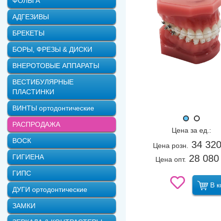
ФОЛЬГА
АДГЕЗИВЫ
БРЕКЕТЫ
БОРЫ, ФРЕЗЫ & ДИСКИ
ВНЕРОТОВЫЕ АППАРАТЫ
ВЕСТИБУЛЯРНЫЕ
ПЛАСТИНКИ
ВИНТЫ ортодонтические
РАСПРОДАЖА
Цена за ед.:
ВОСК
34 32
Цена розн.
28 080
ГИГИЕНА
Цена опт.
ГИПС
В к
ДУГИ ортодонтические
ЗАМКИ