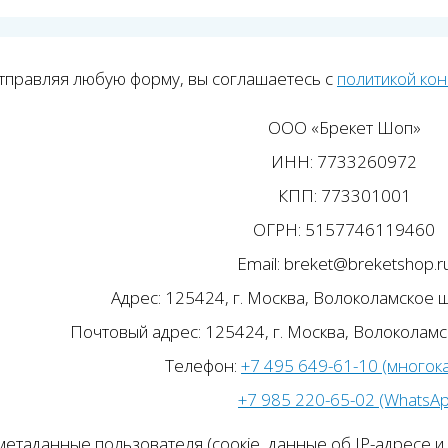
тправляя любую форму, вы соглашаетесь с
политикой ко
ООО «Брекет Шоп»
ИНН: 7733260972
КПП: 773301001
ОГРН: 5157746119460
Email: breket@breketshop.r
Адрес: 125424, г. Москва, Волоколамское ш.
Почтовый адрес: 125424, г. Москва, Волоколамск
Телефон:
+7 495 649-61-10 (многок
+7 985 220-65-02 (WhatsA
етаданные пользователя (соокіе, данные об IP-адресе и