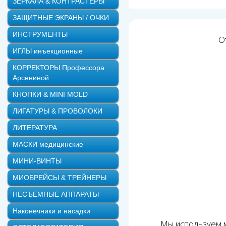
ЗЕРКАЛА & КОНТРАСТЕРЫ
ЗАЩИТНЫЕ ЭКРАНЫ / ОЧКИ
ИНСТРУМЕНТЫ
О
ИГЛЫ инъекционные
КОРРЕКТОРЫ Профессора
Арсениной
КНОПКИ & MINI MOLD
ЛИГАТУРЫ & ПРОВОЛОКИ
ЛИТЕРАТУРА
МАСКИ медицинские
МИНИ-ВИНТЫ
МИОБРЕЙСЫ & ТРЕЙНЕРЫ
НЕСЪЕМНЫЕ АППАРАТЫ
Наконечники и насадки
Мы используем м