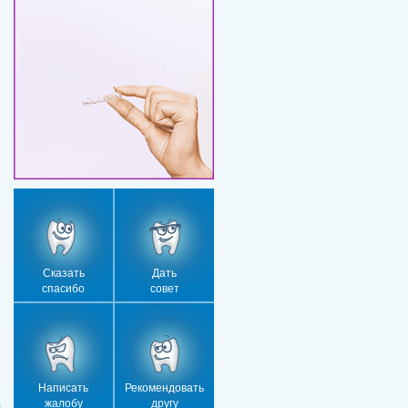
Сказать
Дать
спасибо
совет
Написать
Рекомендовать
жалобу
другу