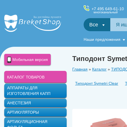
+7 495 649-61-10
многоканальный
Все
Салфетки и фартуки для пациентов, диспенсеры
Наши предложения
Типодонт Symetr
Мобильная версия
Главная
»
Каталог
»
ТИПОД
КАТАЛОГ ТОВАРОВ
Типодонт Symetri Clear
АППАРАТЫ ДЛЯ
ИЗГОТОВЛЕНИЯ КАПП
АНЕСТЕЗИЯ
АРТИКУЛЯТОРЫ
АРТИКУЛЯЦИОННАЯ