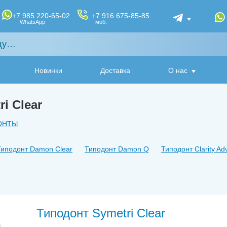
+7 985 220-65-02
+7 916 675-85-85
WhatsApp
моб.
Новинки
Доставка
О нас
i Clear
ОНТЫ
Типодонт Damon Clear
Типодонт Damon Q
Типодонт Сlarity A
Типодонт Symetri Clear