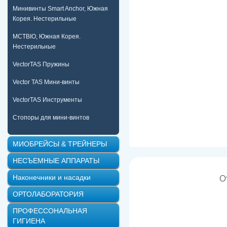
Минивинты Smart Anchor, Южная
Корея. Нестерильные
MCTBIO, Южная Корея.
Нестерильные
VectorTAS Пружины
Vector TAS Мини-винты
VectorTAS Инструменты
Стопоры для мини-винтов
МИОБРЕЙСЫ & ТРЕЙНЕРЫ
НЕСЪЕМНЫЕ АППАРАТЫ
О
Наконечники и насадки
ОРТОЛАБОРАТОРИЯ
ПРОФЕССОНАЛЬНАЯ
ГИГИЕНА