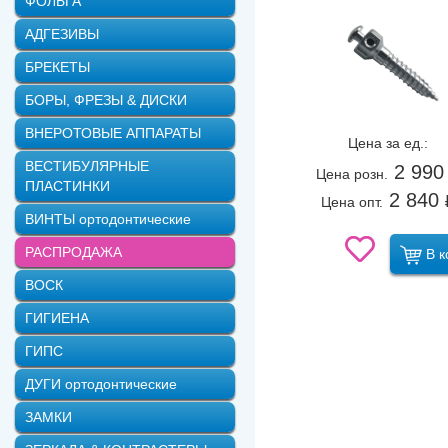
ФОЛЬГА
Мини-имплантат ЧЕТЫРЕХГ
АДГЕЗИВЫ
Мини-имплантат ШЕСТИГРА
БРЕКЕТЫ
Мини-имплантат ШЕСТИГРА
БОРЫ, ФРЕЗЫ & ДИСКИ
Мини-имплантат ШЕСТИГРА
ВНЕРОТОВЫЕ АППАРАТЫ
Цена за ед.:
Мини-имплантат ШЕСТИГРА
ВЕСТИБУЛЯРНЫЕ
2 990
Цена розн.
Мини-имплантат ШЕСТИГРА
ПЛАСТИНКИ
2 840
Цена опт.
Мини-имплантат ШЕСТИГРА
ВИНТЫ ортодонтические
РАСПРОДАЖА
В к
ВОСК
ГИГИЕНА
ГИПС
ДУГИ ортодонтические
ЗАМКИ