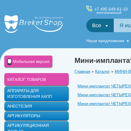
+7 495 649-61-10
многоканальный
Все
Салфетки и фартуки для пациентов, диспенсеры
Наши предложения
Мини-импланта
Мобильная версия
Главная
»
Каталог
»
МИНИ-
КАТАЛОГ ТОВАРОВ
Мини-имплантат ЧЕТЫРЕХГ
АППАРАТЫ ДЛЯ
Мини-имплантат ЧЕТЫРЕХГ
ИЗГОТОВЛЕНИЯ КАПП
Мини-имплантат ЧЕТЫРЕХГ
АНЕСТЕЗИЯ
Мини-имплантат ЧЕТЫРЕХГ
АРТИКУЛЯТОРЫ
Мини-имплантат ЧЕТЫРЕХГ
АРТИКУЛЯЦИОННАЯ
Мини-имплантат ЧЕТЫРЕХГ