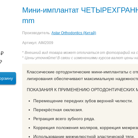
РАННЫЙ. Сплав титана D: 2.0 mm L: 12 mm
Мини-имплантат Ш
Мини-имплантат ЧЕТЫРЕХГРАННЫЙ
ННЫЙ. Сплав титана D: 1.6 mm L: 6 mm
Мини-имплантат ШЕСТ
mm
ННЫЙ Сплав титана D: 1.6 mm L: 8 mm
Мини-имплантат ШЕСТИ
Производитель:
Astar Orthodontics (Китай)
ННЫЙ. Сплав титана D: 1.6 mm L: 10 mm
Мини-имплантат ШЕС
Артикул: AIM2009
ННЫЙ. Сплав титана D: 2.0 mm L: 6 mm
Мини-имплантат ШЕСТ
₽
*
Внешний вид товара может отличаться от фотографий на 
ННЫЙ Сплав титана D: 2.0 mm L: 8 mm
Мини-имплантат ШЕСТ
*
Цены уточняйте! В связи с изменениями курсов валют цены н
₽
ННЫЙ Сплав титана D: 2.0 mm L: 10 mm
Мини-имплантат ШЕС
Классические ортодонтические мини-имплантаты с от
орзину
лигирования обеспечивают максимальную надежность
ПОКАЗАНИЯ К ПРИМЕНЕНИЮ ОРТОДОНТИЧЕСКИХ 
Перемещение передних зубов верхней челюсти.
Перекрёстная окклюзия.
Ретракция всего зубного ряда.
Коррекция положения моляров, коррекция межрез
Использование межчелюстной эластической тяги.