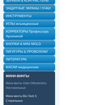
ЗЕРКАЛА & КОНТРАСТЕРЫ
ЗАЩИТНЫЕ ЭКРАНЫ / ОЧКИ
ИНСТРУМЕНТЫ
ИГЛЫ инъекционные
КОРРЕКТОРЫ Профессора
Арсениной
КНОПКИ & MINI MOLD
ЛИГАТУРЫ & ПРОВОЛОКИ
ЛИТЕРАТУРА
МАСКИ медицинские
МИНИ-ВИНТЫ
Мини-винты Astar Orthodontics.
Нестерильные
Мини-винты Bio-Tack S.
Стерильные