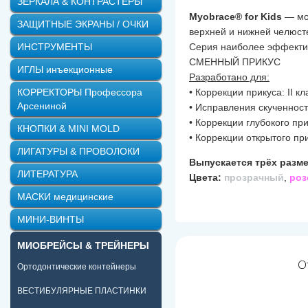
ЗЕРКАЛА & КОНТРАСТЕРЫ
Myobrace® for Kids
— мо
ЗАЩИТНЫЕ ЭКРАНЫ / ОЧКИ
верхней и нижней челюст
ИНСТРУМЕНТЫ
Серия наиболее эффективн
СМЕННЫЙ ПРИКУС
ИГЛЫ инъекционные
Разработано для:
КОРРЕКТОРЫ Профессора
• Коррекции прикуса: II кл
Арсениной
• Исправления скученнос
• Коррекции глубокого пр
КНОПКИ & MINI MOLD
• Коррекции открытого пр
ЛИГАТУРЫ & ПРОВОЛОКИ
Выпускается трёх разме
ЛИТЕРАТУРА
Цвета:
прозрачный
,
ро
МАСКИ медицинские
МИНИ-ВИНТЫ
МИОБРЕЙСЫ & ТРЕЙНЕРЫ
О
Ортодонтические контейнеры
ВЕСТИБУЛЯРНЫЕ ПЛАСТИНКИ