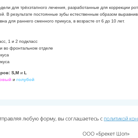
дели для трёхэтапного лечения, разработанные для коррекции рот
ей. В результате постоянные зубы естественным образом выравнив
а для раннего сменного прикуса, в возрасте от 6 до 10 лет.
асс, 1 и 2 подкласс
ти во фронтальном отделе
икуса
икуса
ров: S,M
и
L
зовый
и
голубой
тправляя любую форму, вы соглашаетесь с
политикой ко
ООО «Брекет Шоп»