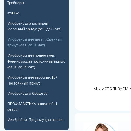
Трейнеры
myOSA
Миобрейс для малышей.
Молочный прикус (от 3 до 6 лет)
Миобрейсы для детей. Сменный
прикус (от 6 до 10 лет)
Миобрейсы для подростков.
Формирующий постоянный прикус
(от 10 до 15 лет)
Миобрейсы для взрослых 15+
Постоянный прикус
Мы используем м
Миобрейс для брекетов
ПРОФИЛАКТИКА аномалий III
класса
Миобрейсы. Предыдущая версия.