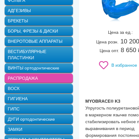
ФОЛЬГА
АДГЕЗИВЫ
БРЕКЕТЫ
БОРЫ, ФРЕЗЫ & ДИСКИ
Цена за ед.:
10 20
ВНЕРОТОВЫЕ АППАРАТЫ
Цена розн.
8 650
Цена опт.
ВЕСТИБУЛЯРНЫЕ
ПЛАСТИНКИ
В избранное
ВИНТЫ ортодонтические
РАСПРОДАЖА
ВОСК
ГИГИЕНА
MYOBRACE® K3
Упругость полиуретанов
ГИПС
в маркерном язычке помо
ДУГИ ортодонтические
стабилизировать небное 
выравнивания в период
ЗАМКИ
формирования постоянно