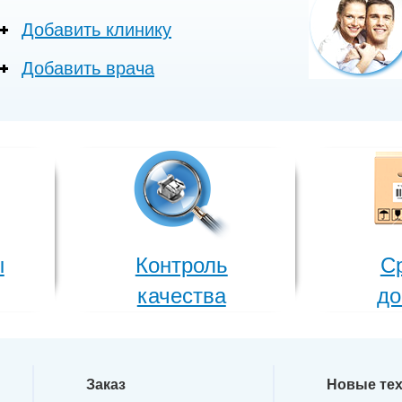
Добавить клинику
Добавить врача
ы
Контроль
С
качества
до
Заказ
Новые те