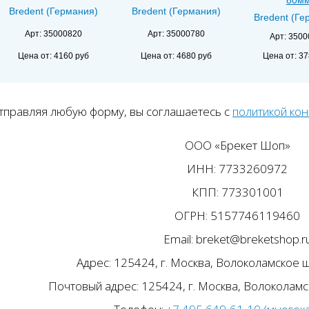
Bredent (Германия)
Bredent (Германия)
Bredent (Ге
Арт: 35000820
Арт: 35000780
Арт: 350
Цена от:
37
Цена от:
4160 руб
Цена от:
4680 руб
тправляя любую форму, вы соглашаетесь с
политикой ко
ООО «Брекет Шоп»
ИНН: 7733260972
КПП: 773301001
ОГРН: 5157746119460
Email: breket@breketshop.r
Адрес: 125424, г. Москва, Волоколамское ш.
Почтовый адрес: 125424, г. Москва, Волоколамск