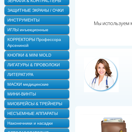
ЗЕРКАЛА & КОНТРАСТЕРЫ
ЗАЩИТНЫЕ ЭКРАНЫ / ОЧКИ
ИНСТРУМЕНТЫ
Мы используем м
ИГЛЫ инъекционные
КОРРЕКТОРЫ Профессора
Арсениной
КНОПКИ & MINI MOLD
ЛИГАТУРЫ & ПРОВОЛОКИ
ЛИТЕРАТУРА
МАСКИ медицинские
МИНИ-ВИНТЫ
МИОБРЕЙСЫ & ТРЕЙНЕРЫ
НЕСЪЕМНЫЕ АППАРАТЫ
Наконечники и насадки