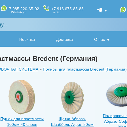
+7 985 220-65-02
+7 916 675-85-85
WhatsApp
моб.
Новинки
Доставка
О нас
стмассы Bredent (Германия)
ОВОЧНАЯ СИСТЕМА
»
Полиры для пластмассы Bredent (Германия)
Полировочн
Пушок для пластмассы
Щетка Абразо-
Абразо-Соф
100мм 40 слоев
Шваббель Акрил 80мм
80м