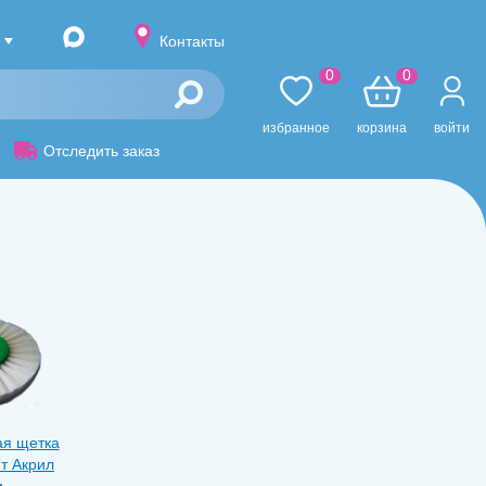
Контакты
0
0
избранное
корзина
войти
Отследить заказ
ая щетка
т Акрил
м