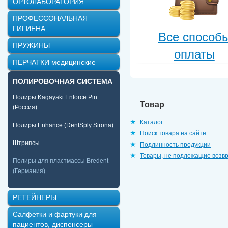
ОРТОЛАБОРАТОРИЯ
ПРОФЕССОНАЛЬНАЯ
ГИГИЕНА
Все способ
ПРУЖИНЫ
оплаты
ПЕРЧАТКИ медицинские
ПОЛИРОВОЧНАЯ СИСТЕМА
Полиры Kagayaki Enforce Pin
Товар
(Россия)
Каталог
Полиры Enhance (DentSply Sirona)
Поиск товара на сайте
Штрипсы
Подлинность продукции
Товары, не подлежащие возв
Полиры для пластмассы Bredent
(Германия)
РЕТЕЙНЕРЫ
Салфетки и фартуки для
пациентов, диспенсеры