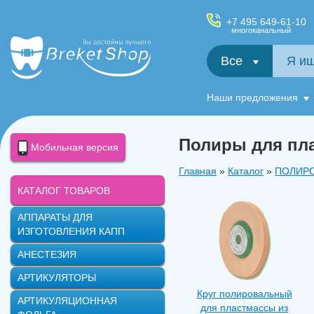
+7 495 649-61-10
многоканальный
Все
Салфетки и фартуки для пациентов, диспенсеры
Наши предложения
Полиры для пла
Мобильная версия
Главная
»
Каталог
»
ПОЛИР
КАТАЛОГ ТОВАРОВ
АППАРАТЫ ДЛЯ
ИЗГОТОВЛЕНИЯ КАПП
АНЕСТЕЗИЯ
АРТИКУЛЯТОРЫ
Круг полировальный
АРТИКУЛЯЦИОННАЯ
для пластмассы из