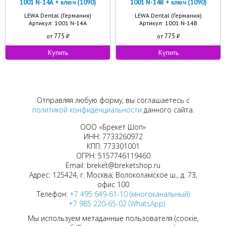
1001 N-14А + ключ (1090)
1001 N-14В + ключ (1090)
LEWA Dental (Германия)
LEWA Dental (Германия)
Артикул: 1001 N-14А
Артикул: 1001 N-14В
775
775
от
₽
от
₽
Купить
Купить
Отправляя любую форму, вы соглашаетесь с
политикой конфиденциальности
данного сайта.
ООО «Брекет Шоп»
ИНН: 7733260972
КПП: 773301001
ОГРН: 5157746119460
Email: breket@breketshop.ru
Адрес: 125424, г. Москва, Волоколамское ш., д. 73,
офис 100
Телефон:
+7 495 649-61-10 (многоканальный)
+7 985 220-65-02 (WhatsApp)
Мы используем метаданные пользователя (соокіе,