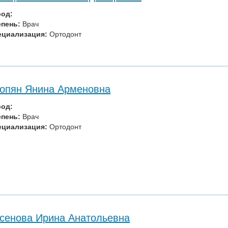
род:
епень:
Врач
ециализация:
Ортодонт
опян Янина Арменовна
род:
епень:
Врач
ециализация:
Ортодонт
сенова Ирина Анатольевна