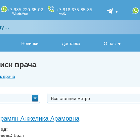
+7 985 220-65-02
+7 916 675-85-85
WhatsApp
моб.
Новинки
Доставка
О нас
оиск врача
к врача
Все станции метро
рамян Анжелика Арамовна
род:
епень:
Врач