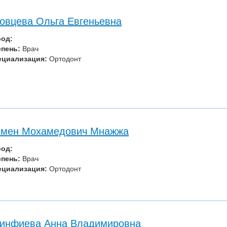
овцева Ольга Евгеньевна
род:
епень:
Врач
ециализация:
Ортодонт
ймен Мохамедович Мнажжа
род:
епень:
Врач
ециализация:
Ортодонт
инфиева Анна Владимировна