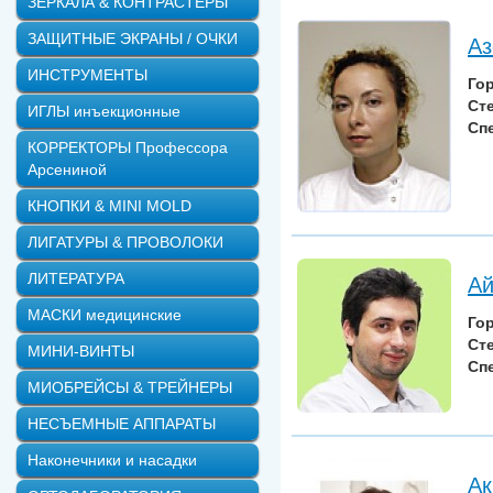
ЗЕРКАЛА & КОНТРАСТЕРЫ
ЗАЩИТНЫЕ ЭКРАНЫ / ОЧКИ
Аз
ИНСТРУМЕНТЫ
Го
Ст
ИГЛЫ инъекционные
Сп
КОРРЕКТОРЫ Профессора
Арсениной
КНОПКИ & MINI MOLD
ЛИГАТУРЫ & ПРОВОЛОКИ
ЛИТЕРАТУРА
А
МАСКИ медицинские
Го
Ст
МИНИ-ВИНТЫ
Сп
МИОБРЕЙСЫ & ТРЕЙНЕРЫ
НЕСЪЕМНЫЕ АППАРАТЫ
Наконечники и насадки
Ак