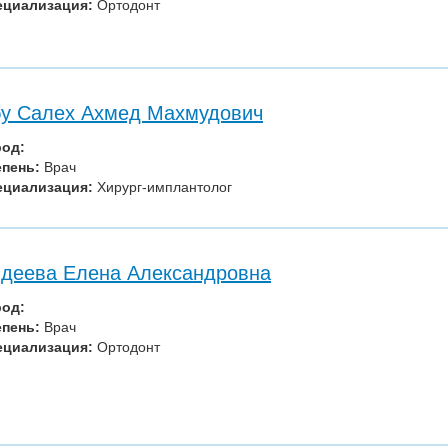
ециализация:
Ортодонт
у Салех Ахмед Махмудович
род:
епень:
Врач
ециализация:
Хирург-имплантолог
деева Елена Александровна
род:
епень:
Врач
ециализация:
Ортодонт