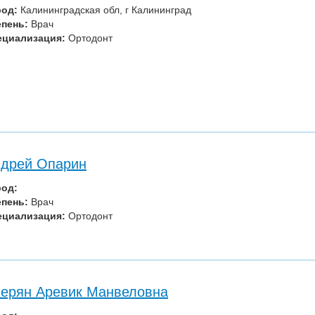
род:
Калининградская обл, г Калининград
епень:
Врач
ециализация:
Ортодонт
дрей Опарин
род:
епень:
Врач
ециализация:
Ортодонт
ерян Аревик Манвеловна