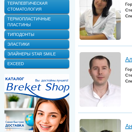
ТЕРАПЕВТИЧЕСКАЯ
Го
СТОМАТОЛОГИЯ
Ст
Сп
ТЕРМОПЛАСТИЧНЫЕ
ПЛАСТИНЫ
ТИПОДОНТЫ
ЭЛАСТИКИ
ЭЛАЙНЕРЫ STAR SMILE
Ал
EXCEED
Го
Ст
Сп
Ан