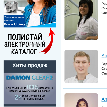
Го
Ст
Сп
Ан
Го
Хиты продаж
Ст
Сп
Ап