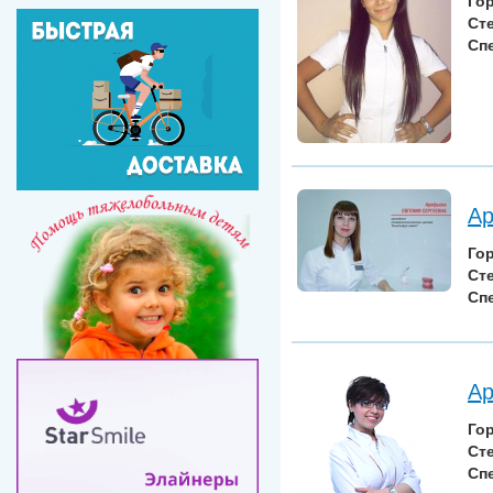
Го
Ст
Сп
Ар
Го
Ст
Сп
Ар
Го
Ст
Сп