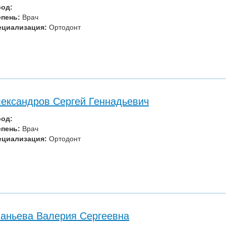
род:
епень:
Врач
ециализация:
Ортодонт
ександров Сергей Геннадьевич
род:
епень:
Врач
ециализация:
Ортодонт
аньева Валерия Сергеевна