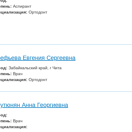
род:
епень:
Аспирант
ециализация:
Ортодонт
ефьева Евгения Сергеевна
род:
Забайкальский край, г Чита
епень:
Врач
ециализация:
Ортодонт
утюнян Анна Георгиевна
род:
епень:
Врач
ециализация: