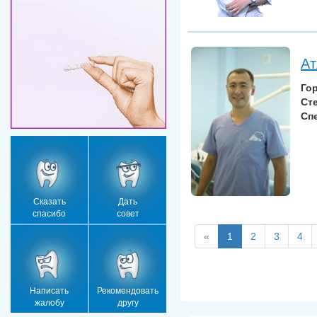
Ат
Го
Ст
Сп
Сказать
Дать
спасибо
совет
«
1
2
3
4
Написать
Рекомендовать
жалобу
другу