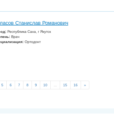
ласов Станислав Романович
род:
Республика Саха, г Якутск
епень:
Врач
ециализация:
Ортодонт
5
6
7
8
9
10
...
15
16
»