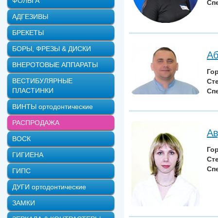
ФОЛЬГА
Сп
АДГЕЗИВЫ
БРЕКЕТЫ
БОРЫ, ФРЕЗЫ & ДИСКИ
Аб
ВНЕРОТОВЫЕ АППАРАТЫ
Го
ВЕСТИБУЛЯРНЫЕ
Ст
ПЛАСТИНКИ
Сп
ВИНТЫ ортодонтические
РАСПРОДАЖА
Ав
ВОСК
Го
ГИГИЕНА
Ст
Сп
ГИПС
ДУГИ ортодонтические
ЗАМКИ