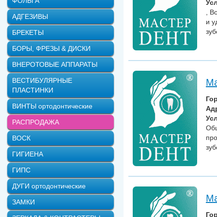
ФОЛЬГА
Усл
, В
АДГЕЗИВЫ
и у
зуб
БРЕКЕТЫ
БОРЫ, ФРЕЗЫ & ДИСКИ
ВНЕРОТОВЫЕ АППАРАТЫ
ВЕСТИБУЛЯРНЫЕ
Ма
ПЛАСТИНКИ
Го
ВИНТЫ ортодонтические
Ад
Усл
РАСПРОДАЖА
Общ
про
ВОСК
зуб
ГИГИЕНА
ГИПС
ДУГИ ортодонтические
Ма
ЗАМКИ
Го