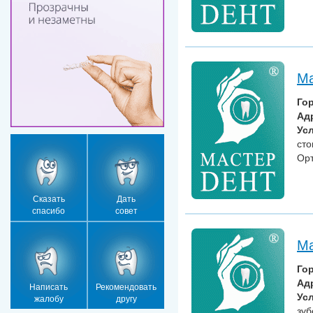
Ма
Го
Ад
Усл
сто
Орт
Сказать
Дать
спасибо
совет
Ма
Го
Ад
Написать
Рекомендовать
Усл
жалобу
другу
зуб