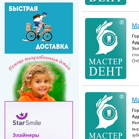
Ма
Го
Ад
Усл
сто
Отб
Ма
Го
Ад
Усл
выр
зуб