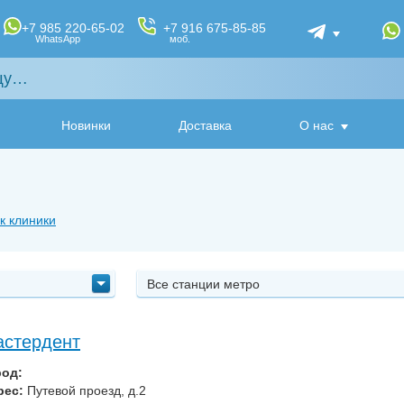
+7 985 220-65-02
+7 916 675-85-85
WhatsApp
моб.
Новинки
Доставка
О нас
к клиники
Все станции метро
стердент
род:
рес:
Путевой проезд, д.2