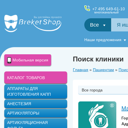
+7 495 649-61-10
многоканальный
Все
Салфетки и фартуки для пациентов, диспенсеры
Наши предложения
Поиск клиники
Мобильная версия
Главная
»
Пациентам
»
Поис
КАТАЛОГ ТОВАРОВ
АППАРАТЫ ДЛЯ
Все города
ИЗГОТОВЛЕНИЯ КАПП
АНЕСТЕЗИЯ
Ма
АРТИКУЛЯТОРЫ
Го
АРТИКУЛЯЦИОННАЯ
Ад