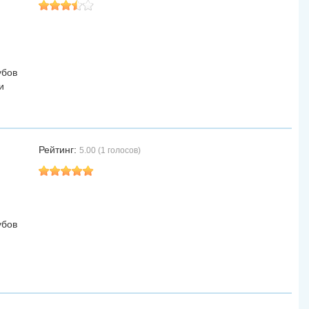
убов
и
Рейтинг:
5.00 (1 голосов)
убов