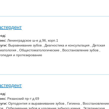
стердент
род:
рес:
Ленинградское ш-е д.96, корп.1
уги:
Выравнивание зубов , Диагностика и консультация , Детская
матология , Общестоматологические , Восстановление зубов ,
опедия и протезирование
стердент
род:
рес:
Рязанский пр-т д.69
уги:
Ортодонтия и выравнивание зубов , Гигиена , Восстановление
ов , Отбеливание зубов и удаление зубного камня , Эстетическая