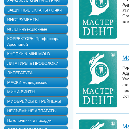
ЗЕРКАЛА & КОНТРАСТЕРЫ
Ад
ЗАЩИТНЫЕ ЭКРАНЫ / ОЧКИ
Усл
Орт
ИНСТРУМЕНТЫ
кам
ИГЛЫ инъекционные
КОРРЕКТОРЫ Профессора
Арсениной
КНОПКИ & MINI MOLD
Ма
ЛИГАТУРЫ & ПРОВОЛОКИ
Го
ЛИТЕРАТУРА
Ад
Усл
МАСКИ медицинские
сто
про
МИНИ-ВИНТЫ
Эст
МИОБРЕЙСЫ & ТРЕЙНЕРЫ
НЕСЪЕМНЫЕ АППАРАТЫ
Наконечники и насадки
Ма