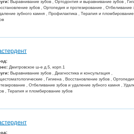
уги:
Выравнивание зубов , Ортодонтия и выравнивание зубов , Ги
осстановление зубов , Ортопедия и протезирование , Отбеливание 
даление зубного камня , Профилактика , Терапия и пломбирование
ов
стердент
род:
рес:
Дмитровское ш-е д.5, корп.1
уги:
Выравнивание зубов , Диагностика и консультация ,
естоматологические , Гигиена , Восстановление зубов , Ортопеди
тезирование , Отбеливание зубов и удаление зубного камня , Уда
ов , Терапия и пломбирование зубов
стердент
род: