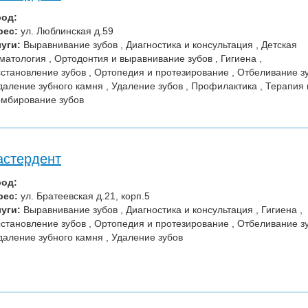
род:
рес:
ул. Люблинская д.59
уги:
Выравнивание зубов , Диагностика и консультация , Детская
матология , Ортодонтия и выравнивание зубов , Гигиена ,
становление зубов , Ортопедия и протезирование , Отбеливание з
даление зубного камня , Удаление зубов , Профилактика , Терапия 
мбирование зубов
стердент
род:
рес:
ул. Братеевская д.21, корп.5
уги:
Выравнивание зубов , Диагностика и консультация , Гигиена ,
становление зубов , Ортопедия и протезирование , Отбеливание з
даление зубного камня , Удаление зубов