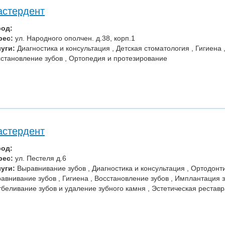
стердент
род:
рес:
ул. Народного ополчен. д.38, корп.1
уги:
Диагностика и консультация , Детская стоматология , Гигиена 
становление зубов , Ортопедия и протезирование
стердент
род:
рес:
ул. Пестеля д.6
уги:
Выравнивание зубов , Диагностика и консультация , Ортодонт
авнивание зубов , Гигиена , Восстановление зубов , Имплантация 
тбеливание зубов и удаление зубного камня , Эстетическая рестав