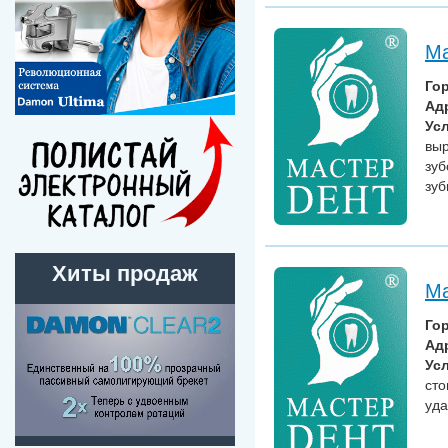
Ма
Го
Ад
Усл
выр
зуб
зуб
Хиты продаж
Ма
Го
Ад
Усл
сто
уда