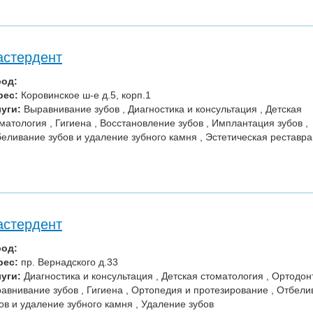
стердент
род:
рес:
Коровинское ш-е д.5, корп.1
уги:
Выравнивание зубов , Диагностика и консультация , Детская
матология , Гигиена , Восстановление зубов , Имплантация зубов ,
еливание зубов и удаление зубного камня , Эстетическая реставр
стердент
род:
рес:
пр. Вернадского д.33
уги:
Диагностика и консультация , Детская стоматология , Ортодон
авнивание зубов , Гигиена , Ортопедия и протезирование , Отбел
ов и удаление зубного камня , Удаление зубов