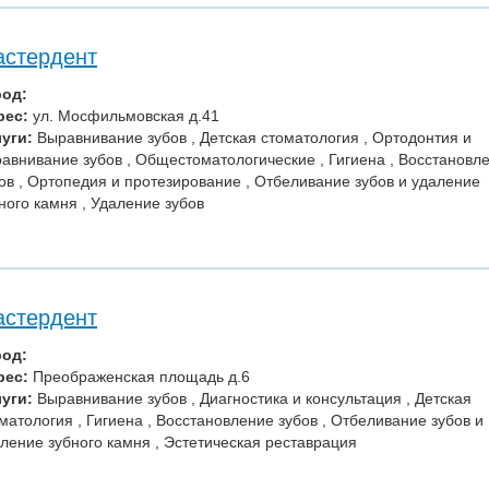
стердент
род:
рес:
ул. Мосфильмовская д.41
уги:
Выравнивание зубов , Детская стоматология , Ортодонтия и
авнивание зубов , Общестоматологические , Гигиена , Восстановл
ов , Ортопедия и протезирование , Отбеливание зубов и удаление
ного камня , Удаление зубов
стердент
род:
рес:
Преображенская площадь д.6
уги:
Выравнивание зубов , Диагностика и консультация , Детская
матология , Гигиена , Восстановление зубов , Отбеливание зубов и
ление зубного камня , Эстетическая реставрация