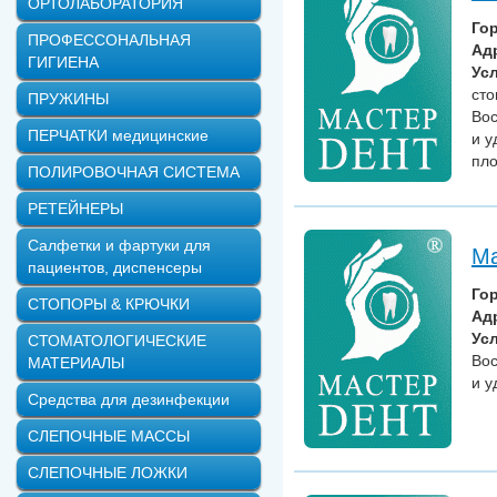
ОРТОЛАБОРАТОРИЯ
Го
ПРОФЕССОНАЛЬНАЯ
Ад
ГИГИЕНА
Усл
сто
ПРУЖИНЫ
Вос
ПЕРЧАТКИ медицинские
и у
пло
ПОЛИРОВОЧНАЯ СИСТЕМА
РЕТЕЙНЕРЫ
Салфетки и фартуки для
Ма
пациентов, диспенсеры
Го
СТОПОРЫ & КРЮЧКИ
Ад
Усл
СТОМАТОЛОГИЧЕСКИЕ
Вос
МАТЕРИАЛЫ
и у
Средства для дезинфекции
СЛЕПОЧНЫЕ МАССЫ
СЛЕПОЧНЫЕ ЛОЖКИ