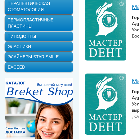
ТЕРАПЕВТИЧЕСКАЯ
Ма
СТОМАТОЛОГИЯ
Го
ТЕРМОПЛАСТИЧНЫЕ
Ад
ПЛАСТИНЫ
Усл
Вос
ТИПОДОНТЫ
ЭЛАСТИКИ
ЭЛАЙНЕРЫ STAR SMILE
EXCEED
Ма
Го
Ад
Усл
выр
, О