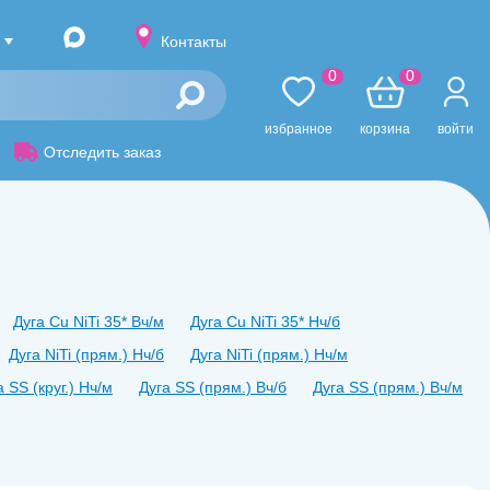
Контакты
0
0
избранное
корзина
войти
Отследить заказ
Дуга Cu NiTi 35* Вч/м
Дуга Cu NiTi 35* Нч/б
Дуга NiTi (прям.) Нч/б
Дуга NiTi (прям.) Нч/м
а SS (круг.) Нч/м
Дуга SS (прям.) Вч/б
Дуга SS (прям.) Вч/м
ямоугольная) Вч/б
Дуга TMA (прямоугольная) Нч/б
уга с пет-миТМА 17*25 ВЧ
Дуга TiNiFa Вч/б.