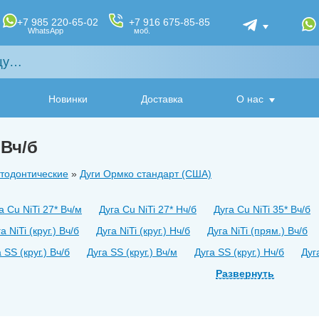
+7 985 220-65-02
+7 916 675-85-85
WhatsApp
моб.
Новинки
Доставка
О нас
 Вч/б
тодонтические
»
Дуги Ормко стандарт (США)
а Cu NiTi 27* Вч/м
Дуга Cu NiTi 27* Нч/б
Дуга Cu NiTi 35* Вч/б
а NiTi (круг.) Вч/б
Дуга NiTi (круг.) Нч/б
Дуга NiTi (прям.) Вч/б
 SS (круг.) Вч/б
Дуга SS (круг.) Вч/м
Дуга SS (круг.) Нч/б
Дуг
а SS (квадратная) Нч/м
Дуга TMA (круглая) Нч/м
Развернуть
Дуга TMA (пр
Дуга с пет-ми SS tru-arch 16*22
Дуга с пет-миТМА 16*22 НЧ
Д