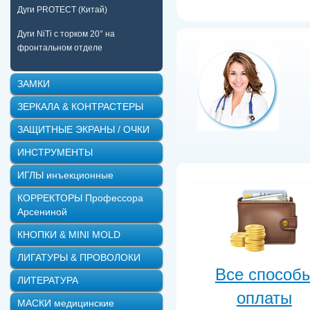
Дуги PROTECT (Китай)
Дуги NiTi с торком 20° на
фронтальном отделе
ЗАМКИ
ЗЕРКАЛА & КОНТРАСТЕРЫ
ЗАЩИТНЫЕ ЭКРАНЫ / ОЧКИ
ИНСТРУМЕНТЫ
ИГЛЫ инъекционные
КОРРЕКТОРЫ Профессора
Арсениной
КНОПКИ & MINI MOLD
ЛИГАТУРЫ & ПРОВОЛОКИ
Все способ
ЛИТЕРАТУРА
оплаты
МАСКИ медицинские