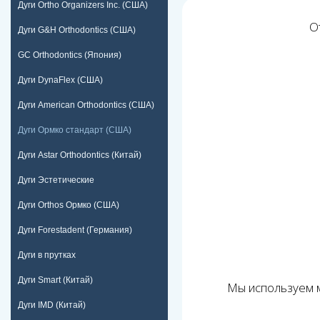
Дуги Ortho Organizers Inc. (США)
О
Дуги G&H Orthodontics (США)
GC Orthodontics (Япония)
Дуги DynaFlex (США)
Дуги American Orthodontics (США)
Дуги Ормко стандарт (США)
Дуги Astar Orthodontics (Китай)
Дуги Эстетические
Дуги Orthos Ормко (США)
Дуги Forestadent (Германия)
Дуги в прутках
Дуги Smart (Китай)
Мы используем м
Дуги IMD (Китай)