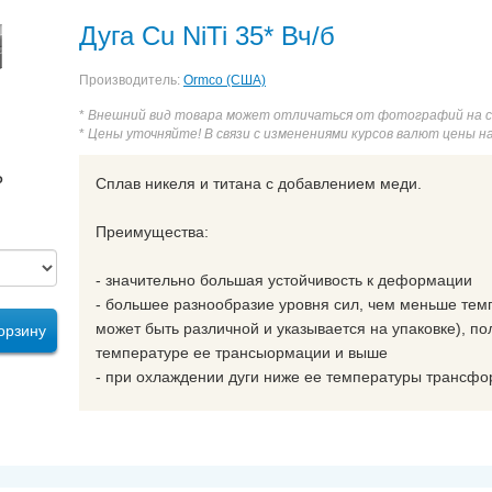
Дуга Cu NiTi 35* Вч/б
Производитель:
Ormco (США)
*
Внешний вид товара может отличаться от фотографий на 
*
Цены уточняйте! В связи с изменениями курсов валют цены н
₽
Сплав никеля и титана с добавлением меди.
Преимущества:
- значительно большая устойчивость к деформации
- большее разнообразие уровня сил, чем меньше тем
может быть различной и указывается на упаковке), по
орзину
температуре ее трансыормации и выше
- при охлаждении дуги ниже ее температуры трансфо