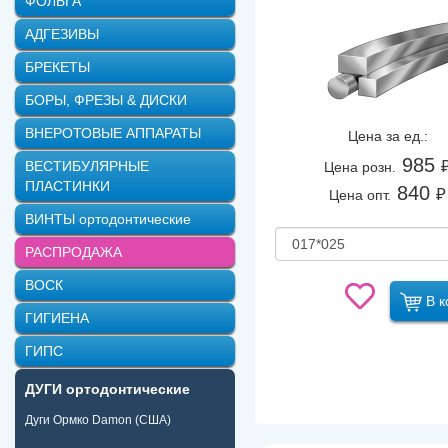
ФОЛЬГА
АДГЕЗИВЫ
БРЕКЕТЫ
БОРЫ, ФРЕЗЫ & ДИСКИ
ВНЕРОТОВЫЕ АППАРАТЫ
Цена за ед.:
985
ВЕСТИБУЛЯРНЫЕ
Цена розн.
ПЛАСТИНКИ
840
₽
Цена опт.
ВИНТЫ ортодонтические
РАСПРОДАЖА
ВОСК
В к
ГИГИЕНА
ГИПС
ДУГИ ортодонтические
Дуги Ормко Damon (США)