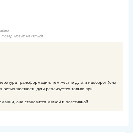
сайте
а товар, могут меняться
пература трансформации, тем жестче дуга и наоборот (она
лностью жесткость дуги реализуется только при
рмации, она становится мягкой и пластичной