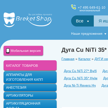
+7 495 649-61-10
многоканальный
Все
Салфетки и фартуки для пациентов, диспенсеры
Наши предложения
Дуга Cu NiTi 35*
Мобильная версия
Главная
»
Каталог
»
ДУГИ ор
КАТАЛОГ ТОВАРОВ
Дуга Cu NiTi 27* Вч/б
Дуг
АППАРАТЫ ДЛЯ
Дуга Cu NiTi 35* Нч/м
Дуг
ИЗГОТОВЛЕНИЯ КАПП
Дуга Ni-Ti Revers Нч
Дуга
АНЕСТЕЗИЯ
Дуга SS (прям.) Нч/б
Дуг
АРТИКУЛЯТОРЫ
D-Rect ВЧ
D-Rect НЧ
АРТИКУЛЯЦИОННАЯ
Дуга TiNiFa Нч/б.