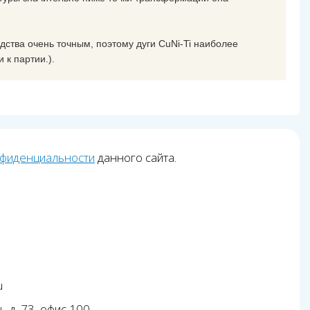
дства очень точным, поэтому дуги CuNi-Ti наиболее
 к партии.).
нфиденциальности
данного сайта.
u
, д. 73, офис 100