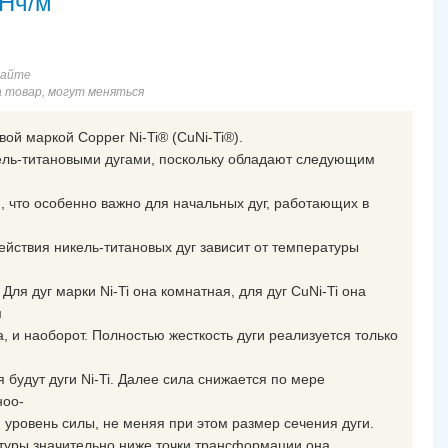
 Нч/м
сайте
а товар, могут меняться
ой маркой Copper Ni-Ti® (CuNi-Ti®).
ель-титановыми дугами, поскольку обладают следующим
, что особенно важно для начальных дуг, работающих в
ействия никель-титановых дуг зависит от температуры
Для дуг марки Ni-Ti она комнатная, для дуг CuNi-Ti она
м
 и наоборот. Полностью жесткость дуги реализуется только
будут дуги Ni-Ti. Далее сила снижается по мере
ноо-
уровень силы, не меняя при этом размер сечения дуги.
атуры значительно ниже точки трансформации она