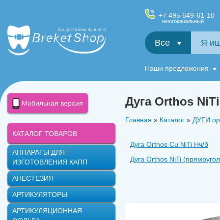
+7 495 649-61-10
многоканальный
Все
Салфетки и фартуки для пациентов, диспенсеры
Наши предложения
Дуга Orthos NiT
Мобильная версия
Главная
»
Каталог
»
ДУГИ ор
КАТАЛОГ ТОВАРОВ
Дуга Orthos Cu NiTi Нч/б
АППАРАТЫ ДЛЯ
Дуга Orthos NiTi (прямоуго
ИЗГОТОВЛЕНИЯ КАПП
АНЕСТЕЗИЯ
АРТИКУЛЯТОРЫ
АРТИКУЛЯЦИОННАЯ