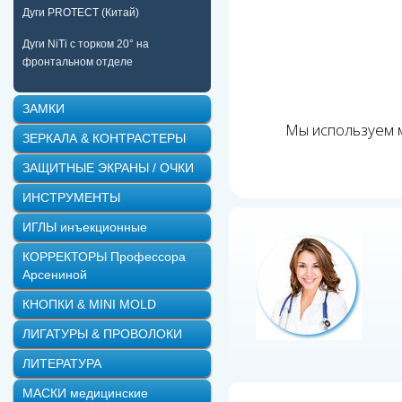
Дуги PROTECT (Китай)
Дуги NiTi с торком 20° на
фронтальном отделе
ЗАМКИ
Мы используем м
ЗЕРКАЛА & КОНТРАСТЕРЫ
ЗАЩИТНЫЕ ЭКРАНЫ / ОЧКИ
ИНСТРУМЕНТЫ
ИГЛЫ инъекционные
КОРРЕКТОРЫ Профессора
Арсениной
КНОПКИ & MINI MOLD
ЛИГАТУРЫ & ПРОВОЛОКИ
ЛИТЕРАТУРА
МАСКИ медицинские