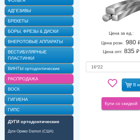
ФОЛЬГА
АДГЕЗИВЫ
БРЕКЕТЫ
БОРЫ, ФРЕЗЫ & ДИСКИ
Цена за ед.:
980
ВНЕРОТОВЫЕ АППАРАТЫ
Цена розн.
835
₽
Цена опт.
ВЕСТИБУЛЯРНЫЕ
ПЛАСТИНКИ
ВИНТЫ ортодонтические
РАСПРОДАЖА
В к
ВОСК
ГИГИЕНА
Купи со скидкой
ГИПС
ДУГИ ортодонтические
Дуги Ормко Damon (США)