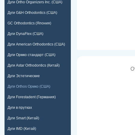
Дуги Ortho Organizers Inc. (США)
Дуги G&H Orthodontics (США)
GC Orthodontics (Япония)
Дуги DynaFlex (США)
Дуги American Orthodontics (США)
Дуги Ормко стандарт (США)
Дуги Astar Orthodontics (Китай)
О
Дуги Эстетические
Дуги Orthos Ормко (США)
Дуги Forestadent (Германия)
Дуги в прутках
Дуги Smart (Китай)
Дуги IMD (Китай)