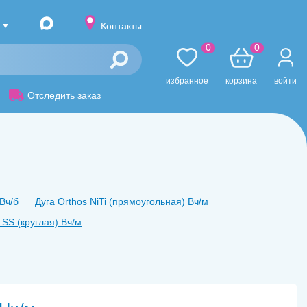
Контакты
0
0
избранное
корзина
войти
Отследить заказ
Вч/б
Дуга Orthos NiTi (прямоугольная) Вч/м
 SS (круглая) Вч/м