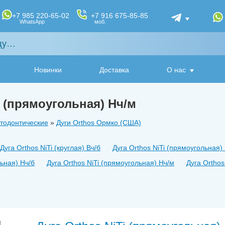
+7 985 220-65-02
+7 916 675-85-85
WhatsApp
моб.
Новинки
Доставка
О нас
i (прямоугольная) Нч/м
тодонтические
»
Дуги Orthos Ормко (США)
Дуга Orthos NiTi (круглая) Вч/б
Дуга Orthos NiTi (прямоугольная) 
льная) Нч/б
Дуга Orthos NiTi (прямоугольная) Нч/м
Дуга Orthos