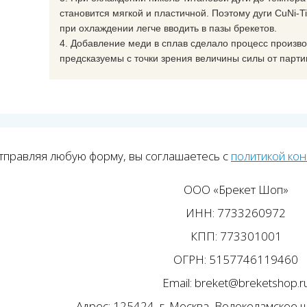
становится мягкой и пластичной. Поэтому дуги CuNi-Ti
при охлаждении легче вводить в пазы брекетов.
4. Добавление меди в сплав сделало процесс произво
предсказуемы с точки зрения величины силы от партии
тправляя любую форму, вы соглашаетесь с
политикой ко
ООО «Брекет Шоп»
ИНН: 7733260972
КПП: 773301001
ОГРН: 5157746119460
Email: breket@breketshop.r
Адрес: 125424, г. Москва, Волоколамское ш.