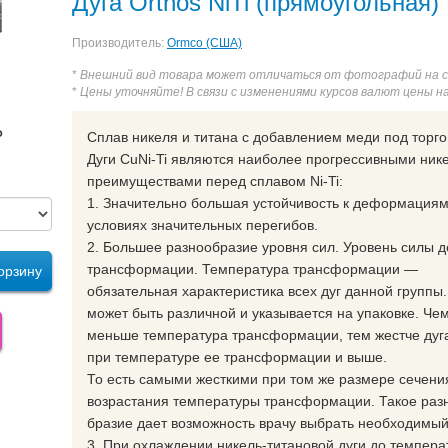
Дуга Orthos NiTi (прямоугольная)
Производитель:
Ormco (США)
*
Внешний вид товара может отличаться от фотографий на 
*
Цены уточняйте! В связи с изменениями курсов валют цены н
₽
Сплав никеля и титана с добавлением меди под торгов
Дуги CuNi-Ti являются наиболее прогрессивными ник
преимуществами перед сплавом Ni-Ti:
1. Значительно большая устойчивость к деформациям
условиях значительных перегибов.
2. Большее разнообразие уровня сил. Уровень силы д
трансформации. Температура трансформации —
орзину
обязательная характеристика всех дуг данной группы. 
может быть различной и указывается на упаковке. Че
меньше температура трансформации, тем жестче дуга,
при температуре ее трансформации и выше.
То есть самыми жесткими при том же размере сечения 
возрастания температуры трансформации. Такое раз
бразие дает возможность врачу выбрать необходимый 
3. При охлаждении никель-титановой дуги до темпер