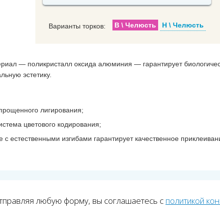
В \ Челюсть
Н \ Челюсть
Варианты торков:
риал — поликристалл оксида алюминия — гарантирует биологиче
льную эстетику.
прощенного лигирования;
стема цветового кодирования;
е с естественными изгибами гарантирует качественное приклеиван
тправляя любую форму, вы соглашаетесь с
политикой ко