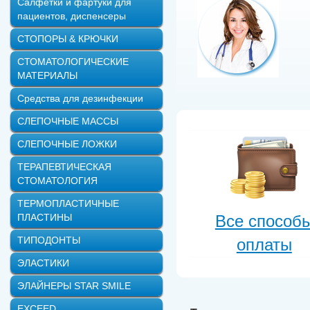
Салфетки и фартуки для
пациентов, диспенсеры
СТОПОРЫ & КРЮЧКИ
СТОМАТОЛОГИЧЕСКИЕ
МАТЕРИАЛЫ
Средства для дезинфекции
СЛЕПОЧНЫЕ МАССЫ
СЛЕПОЧНЫЕ ЛОЖКИ
ТЕРАПЕВТИЧЕСКАЯ
СТОМАТОЛОГИЯ
ТЕРМОПЛАСТИЧНЫЕ
ПЛАСТИНЫ
Все способ
ТИПОДОНТЫ
оплаты
ЭЛАСТИКИ
ЭЛАЙНЕРЫ STAR SMILE
EXCEED