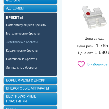
ФОЛЬГА
АДГЕЗИВЫ
БРЕКЕТЫ
Самолигирующиеся брекеты
Металлические брекеты
Цена за ед.:
Эстетические брекеты
1 765
Цена розн.
Керамические брекеты
1 680
Цена опт.
Сапфировые брекеты
В избранное
Лингвальные брекеты
БОРЫ, ФРЕЗЫ & ДИСКИ
ВНЕРОТОВЫЕ АППАРАТЫ
ВЕСТИБУЛЯРНЫЕ
ПЛАСТИНКИ