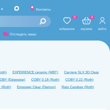
Контакты
0
0
избранное
корзина
войти
Отследить заказ
oth)
EXPERIENCE ceramic (MBT)
Carriere SLX 3D Clear
OBY (Edgewise)
COBY 0.18 (Roth)
COBY 0.22 (Roth)
 (Roth)
Empower Clear (Damon)
Rato Сапфир (Roth)
Lucem MBT 0.22