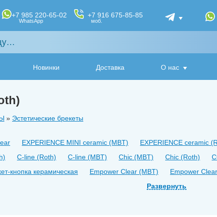
+7 985 220-65-02
+7 916 675-85-85
WhatsApp
моб.
Новинки
Доставка
О нас
oth)
Ы
»
Эстетические брекеты
ear
EXPERIENCE MINI ceramic (MBT)
EXPERIENCE ceramic (R
h)
C-line (Roth)
C-line (MBT)
Chic (MBT)
Chic (Roth)
C
кет-кнопка керамическая
Empower Clear (MBT)
Empower Clear
to Керамика (Roth)
Rato Керамика (Edgewise)
Развернуть
Lucem Roth