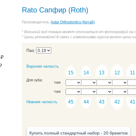
Rato Сапфир (Roth)
Производитель:
Astar Orthodontics (Китай)
*
Внешний вид товара может отличаться от фотографий на 
*
Цены уточняйте! В связи с изменениями курсов валют цены н
Паз:
₽
₽
Верхняя челюсть
15
14
13
12
11
Для зуба:
торк
торк
45
44
43
42
41
Нижняя челюсть
Купить полный стандартный набор - 20 брекетов