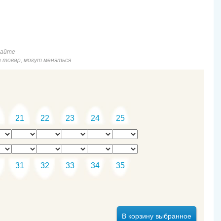
сайте
а товар, могут меняться
21
22
23
24
25
31
32
33
34
35
В корзину выбранное