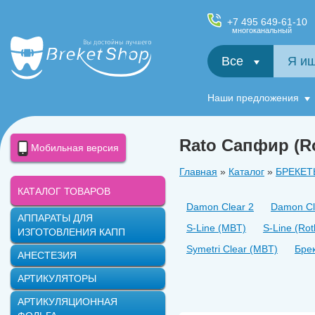
+7 495 649-61-10
многоканальный
Все
Салфетки и фартуки для пациентов, диспенсеры
Наши предложения
Rato Сапфир (R
Мобильная версия
Главная
»
Каталог
»
БРЕКЕТ
КАТАЛОГ ТОВАРОВ
Damon Clear 2
Damon Cl
АППАРАТЫ ДЛЯ
S-Line (MBT)
S-Line (Rot
ИЗГОТОВЛЕНИЯ КАПП
Symetri Clear (MBT)
Бре
АНЕСТЕЗИЯ
Rato Керамика (MBT)
Ra
АРТИКУЛЯТОРЫ
АРТИКУЛЯЦИОННАЯ