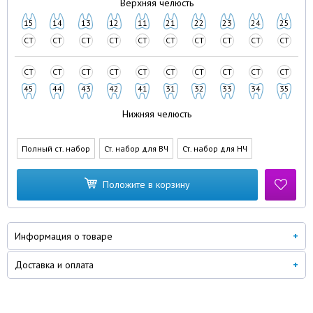
Верхняя челюсть
15
14
13
12
11
21
22
23
24
25
СТ
СТ
СТ
СТ
СТ
СТ
СТ
СТ
СТ
СТ
СТ
СТ
СТ
СТ
СТ
СТ
СТ
СТ
СТ
СТ
45
44
43
42
41
31
32
33
34
35
Нижняя челюсть
Полный ст. набор
Ст. набор для ВЧ
Ст. набор для НЧ
Положите в корзину
Информация о товаре
Доставка и оплата