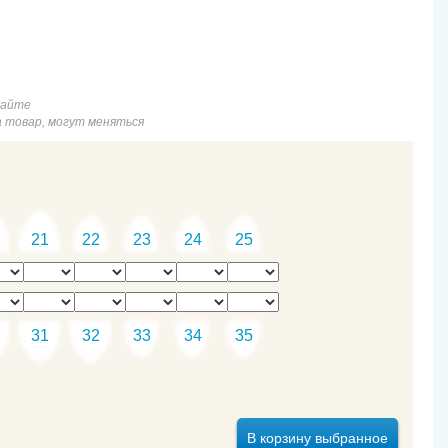
 (MBT)
сайте
а товар, могут меняться
21
22
23
24
25
31
32
33
34
35
В корзину выбранное