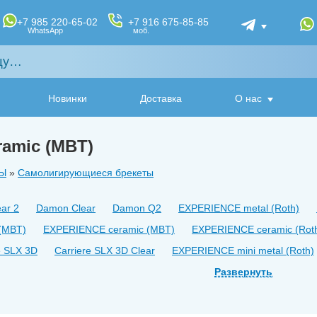
+7 985 220-65-02
+7 916 675-85-85
WhatsApp
моб.
Новинки
Доставка
О нас
amic (MBT)
Ы
»
Самолигирующиеся брекеты
ar 2
Damon Clear
Damon Q2
EXPERIENCE metal (Roth)
(MBT)
EXPERIENCE ceramic (MBT)
EXPERIENCE ceramic (Rot
e SLX 3D
Carriere SLX 3D Clear
EXPERIENCE mini metal (Roth)
 (MBT)
EXPERIENCE mini metal Rh (Roth)
Развернуть
EXPERIENCE mini met
 (passive) MBT
Thino SL (passive) Roth
Pactive (MBT)
Pactiv
Empower Clear (Roth)
Empower Clear (MBT)
Empower Clear (