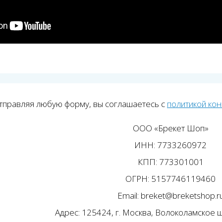
тправляя любую форму, вы соглашаетесь с
политикой ко
ООО «Брекет Шоп»
ИНН: 7733260972
КПП: 773301001
ОГРН: 5157746119460
Email: breket@breketshop.r
Адрес: 125424, г. Москва, Волоколамское ш.