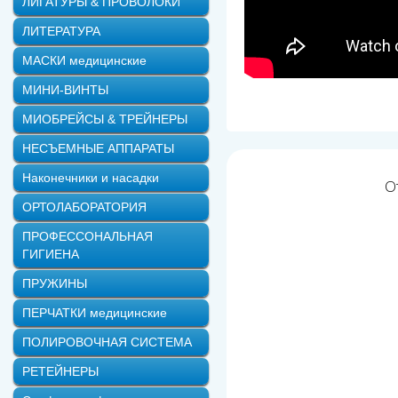
ЛИГАТУРЫ & ПРОВОЛОКИ
ЛИТЕРАТУРА
МАСКИ медицинские
МИНИ-ВИНТЫ
МИОБРЕЙСЫ & ТРЕЙНЕРЫ
НЕСЪЕМНЫЕ АППАРАТЫ
Наконечники и насадки
О
ОРТОЛАБОРАТОРИЯ
ПРОФЕССОНАЛЬНАЯ
ГИГИЕНА
ПРУЖИНЫ
ПЕРЧАТКИ медицинские
ПОЛИРОВОЧНАЯ СИСТЕМА
РЕТЕЙНЕРЫ