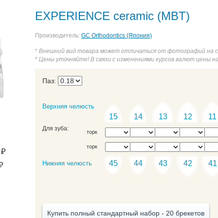
IM (MBT)
AQUA SL (Roth)
PT-5 2-го поколения безлигатурные
EXPERIENCE ceramic (MBT)
Производитель:
GC Orthodontics (Япония)
*
Внешний вид товара может отличаться от фотографий на 
*
Цены уточняйте! В связи с изменениями курсов валют цены н
Паз:
Верхняя челюсть
15
14
13
12
11
Для зуба:
торк
торк
₽
45
44
43
42
41
Нижняя челюсть
₽
Купить полный стандартный набор - 20 брекетов