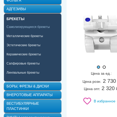
ФОЛЬГА
ProMIM (Roth) 0.18
ProM
АДГЕЗИВЫ
БРЕКЕТЫ
Самолигирующиеся брекеты
Металлические брекеты
Эстетические брекеты
Керамические брекеты
Сапфировые брекеты
Лингвальные брекеты
Цена за ед.:
2 730
Цена розн.
БОРЫ, ФРЕЗЫ & ДИСКИ
2 320
Цена опт.
ВНЕРОТОВЫЕ АППАРАТЫ
В избранное
ВЕСТИБУЛЯРНЫЕ
ПЛАСТИНКИ