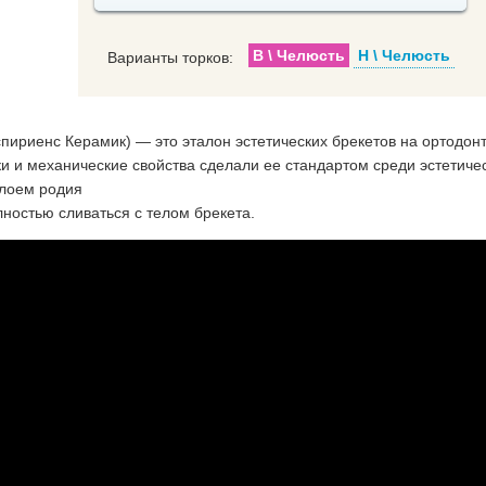
В \ Челюсть
Н \ Челюсть
Варианты торков:
пириенс Керамик) — это эталон эстетических брекетов на ортодон
и и механические свойства сделали ее стандартом среди эстетиче
слоем родия
лностью сливаться с телом брекета.