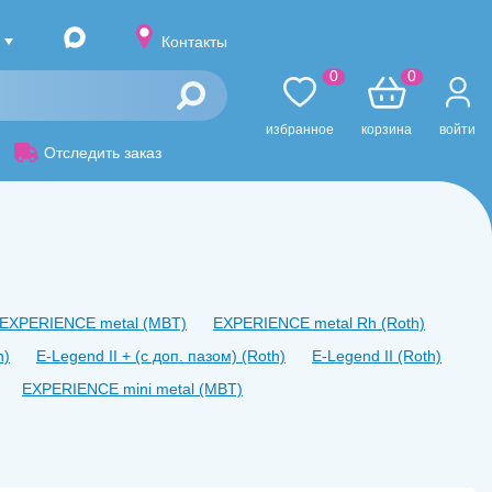
Контакты
0
0
избранное
корзина
войти
Отследить заказ
EXPERIENCE metal (MBT)
EXPERIENCE metal Rh (Roth)
h)
E-Legend II + (с доп. пазом) (Roth)
E-Legend II (Roth)
EXPERIENCE mini metal (MBT)
al Rh (Get)
S-Line (Roth)
S-Line (MBT)
Thino SL (MBT)
e (Roth)
Empower Metall (Roth)
Empower Metall (MBT)
Damon)
ActMIM (MBT) 0.22
ActMIM (Roth) 0,22