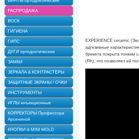
ВИНТЫ ортодонтические
РАСПРОДАЖА
ВОСК
ГИГИЕНА
EXPERIENCE ceramic (Экс
ГИПС
адгезивные характеристик
ДУГИ ортодонтические
брекета покрыта тонким 
(Rh), что позволяет ей по
ЗАМКИ
ЗЕРКАЛА & КОНТРАСТЕРЫ
ЗАЩИТНЫЕ ЭКРАНЫ / ОЧКИ
ИНСТРУМЕНТЫ
ИГЛЫ инъекционные
КОРРЕКТОРЫ Профессора
Арсениной
КНОПКИ & MINI MOLD