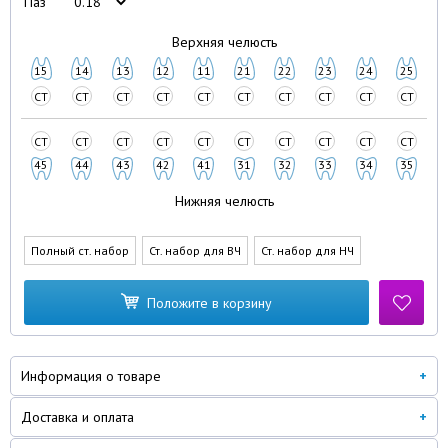
Паз
Верхняя челюсть
15
14
13
12
11
21
22
23
24
25
СТ
СТ
СТ
СТ
СТ
СТ
СТ
СТ
СТ
СТ
СТ
СТ
СТ
СТ
СТ
СТ
СТ
СТ
СТ
СТ
45
44
43
42
41
31
32
33
34
35
Нижняя челюсть
Полный ст. набор
Ст. набор для ВЧ
Ст. набор для НЧ
Положите в корзину
Информация о товаре
Доставка и оплата