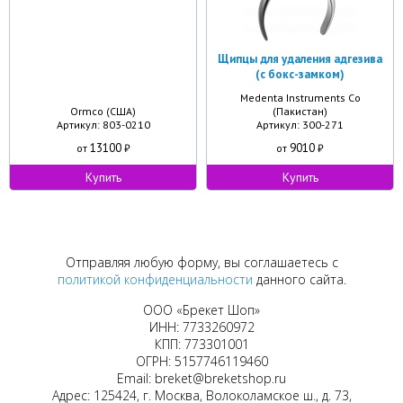
Щипцы для удаления адгезива
(с бокс-замком)
Medenta Instruments Co
Ormco (США)
(Пакистан)
Артикул: 803-0210
Артикул: 300-271
13100
9010
от
₽
от
₽
Купить
Купить
Отправляя любую форму, вы соглашаетесь с
политикой конфиденциальности
данного сайта.
ООО «Брекет Шоп»
ИНН: 7733260972
КПП: 773301001
ОГРН: 5157746119460
Email: breket@breketshop.ru
Адрес: 125424, г. Москва, Волоколамское ш., д. 73,