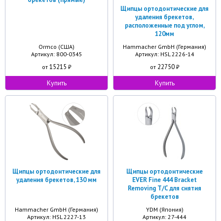
Щипцы ортодонтические для
удаления брекетов,
расположенные под углом,
120мм
Ormco (США)
Hammacher GmbH (Германия)
Артикул: 800-0345
Артикул: HSL 2226-14
15215
22750
от
₽
от
₽
Купить
Купить
Щипцы ортодонтические для
Щипцы ортодонтические
удаления брекетов, 130 мм
EVER Fine 444 Bracket
Removing T/C для снятия
брекетов
Hammacher GmbH (Германия)
YDM (Япония)
Артикул: HSL 2227-13
Артикул: 27-444