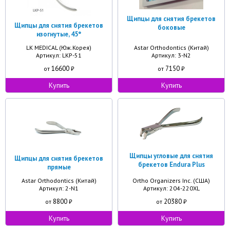
Щипцы для снятия брекетов
Щипцы для снятия брекетов
боковые
изогнутые, 45°
LK MEDICAL (Юж.Корея)
Astar Orthodontics (Китай)
Артикул: LKP-51
Артикул: 3-N2
16600
7150
от
₽
от
₽
Купить
Купить
Щипцы угловые для снятия
Щипцы для снятия брекетов
брекетов Endura Plus
прямые
Astar Orthodontics (Китай)
Ortho Organizers Inc. (США)
Артикул: 2-N1
Артикул: 204-220XL
8800
20380
от
₽
от
₽
Купить
Купить