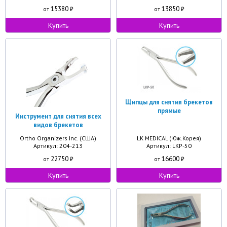
15380
13850
от
₽
от
₽
Купить
Купить
Щипцы для снятия брекетов
прямые
Инструмент для снятия всех
видов брекетов
Ortho Organizers Inc. (США)
LK MEDICAL (Юж.Корея)
Артикул: 204-213
Артикул: LKP-50
22750
16600
от
₽
от
₽
Купить
Купить