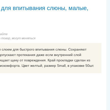
и для впитывания слюны, малые,
сайте
а товар, могут меняться
м слоем для быстрого впитывания слюны. Сохраняют
допускают протекания даже если внутренний слой
щает щеку от повреждения. Край прокладки сделан из
скомфорта. Цвет желтый, размер Small, в упаковке 50шт.