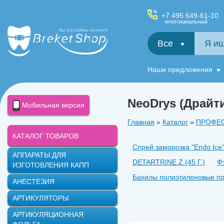
+7 495 649-61-10
многоканальный
Все
Салфетки и фартуки для пациентов, диспенсеры
Наши предложения
NeoDrys (Драйт
Мобильная версия
Главная
»
Каталог
»
ПРОФЕ
КАТАЛОГ ТОВАРОВ
Спрей заморозка ʺEndo Ice
АППАРАТЫ ДЛЯ
DETARTRINE Z (45 Г.)
Ф
ИЗГОТОВЛЕНИЯ КАПП
Бахилы полиэтиленовые проч
АНЕСТЕЗИЯ
NeoDrys (Драйтипсы) - про
АРТИКУЛЯТОРЫ
NeoDrys (Драйтипсы) - про
АРТИКУЛЯЦИОННАЯ
АРГЕНАТ/ДВУХКОМПОНЕНТН