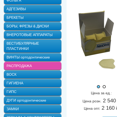
ФОЛЬГА
АДГЕЗИВЫ
БРЕКЕТЫ
БОРЫ, ФРЕЗЫ & ДИСКИ
ВНЕРОТОВЫЕ АППАРАТЫ
ВЕСТИБУЛЯРНЫЕ
ПЛАСТИНКИ
ВИНТЫ ортодонтические
РАСПРОДАЖА
ВОСК
ГИГИЕНА
ГИПС
Цена за ед.:
2 540
ДУГИ ортодонтические
Цена розн.
2 160
Цена опт.
ЗАМКИ