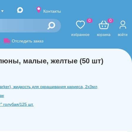
Контакты
0
0
избранное
корзина
войти
Отследить заказ
люны, малые, желтые (50 шт)
arker), жидкость для окрашивания кариеса, 2x3мл
ак
ʺ голубая/125 шт.
F/10 мл (профилактики кариеса зубов)
л
Порошок KaVo ProphyPearls нейтральный15гр-1шт