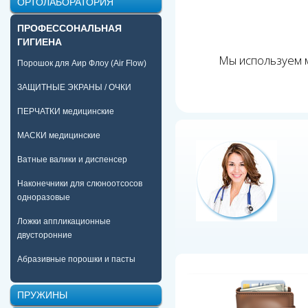
ОРТОЛАБОРАТОРИЯ
ПРОФЕССОНАЛЬНАЯ
ГИГИЕНА
Мы используем м
Порошок для Аир Флоу (Air Flow)
ЗАЩИТНЫЕ ЭКРАНЫ / ОЧКИ
ПЕРЧАТКИ медицинские
МАСКИ медицинские
Ватные валики и диспенсер
Наконечники для слюноотсосов
одноразовые
Ложки аппликационные
двусторонние
Абразивные порошки и пасты
ПРУЖИНЫ