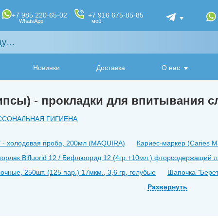
+7 985 220-65-02
+7 916 675-85-85
WhatsApp
моб.
Новинки
Доставка
О нас
ипсы) - прокладки для впитывания с
ССОНАЛЬНАЯ ГИГИЕНА
ʺ - холодовая проба, 200мл (MAQUIRA)
Кариес-маркер (Caries M
торлак Bifluorid 12 / Бифлюорид 12 (4гр.+10мл.) фторсодержащий л
ные, 250шт. (125 пар.) 17мкм., 3,6 гр, голубые
Шапочка ʺБерет
кладки для впитывания слюны, большие, голубые (50 шт)
Развернуть
кладки для впитывания слюны, малые, желтые (50 шт)
БЕЛАГЕЛЬ 
ЫЙ/4 мл + 3 мл + 5 мл
АРГЕНАТ/ОДНОКОМПОНЕНТНЫЙ/5 м