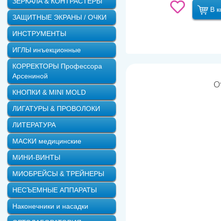
ЗЕРКАЛА & КОНТРАСТЕРЫ
В к
ЗАЩИТНЫЕ ЭКРАНЫ / ОЧКИ
ИНСТРУМЕНТЫ
ИГЛЫ инъекционные
КОРРЕКТОРЫ Профессора
Арсениной
О
КНОПКИ & MINI MOLD
ЛИГАТУРЫ & ПРОВОЛОКИ
ЛИТЕРАТУРА
МАСКИ медицинские
МИНИ-ВИНТЫ
МИОБРЕЙСЫ & ТРЕЙНЕРЫ
НЕСЪЕМНЫЕ АППАРАТЫ
Наконечники и насадки