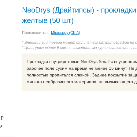
NeoDrys (Драйтипсы) - прокладк
желтые (50 шт)
Производитель:
Microcopy (США)
*
Внешний вид товара может отличаться от фотографий на 
*
Цены уточняйте! В связи с изменениями курсов валют цены н
Прокладки внутриротовые NeoDrys Small с внутренни
рабочее поле сухим на время не менее 15 минут. Не 
полностью пропитался слюной. Заднее покрытие защи
мягкого неабразивного материала, не вызывающего ди
₽
₽