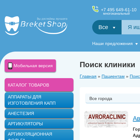
+7 495 649-61-10
многоканальный
Все
Салфетки и фартуки для пациентов, диспенсеры
Наши предложения
Поиск клиники
Мобильная версия
Главная
»
Пациентам
»
Поис
КАТАЛОГ ТОВАРОВ
АППАРАТЫ ДЛЯ
Все города
ИЗГОТОВЛЕНИЯ КАПП
АНЕСТЕЗИЯ
Ав
АРТИКУЛЯТОРЫ
Го
АРТИКУЛЯЦИОННАЯ
Ад