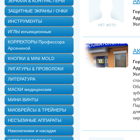
А
ЗЕРКАЛА & КОНТРАСТЕРЫ
ЗАЩИТНЫЕ ЭКРАНЫ / ОЧКИ
Го
Ад
ИНСТРУМЕНТЫ
Усл
ИГЛЫ инъекционные
КОРРЕКТОРЫ Профессора
Арсениной
АК
КНОПКИ & MINI MOLD
Го
Ад
ЛИГАТУРЫ & ПРОВОЛОКИ
Усл
ЛИТЕРАТУРА
сто
Общ
МАСКИ медицинские
зуб
зуб
МИНИ-ВИНТЫ
Пар
МИОБРЕЙСЫ & ТРЕЙНЕРЫ
для
хир
НЕСЪЕМНЫЕ АППАРАТЫ
Наконечники и насадки