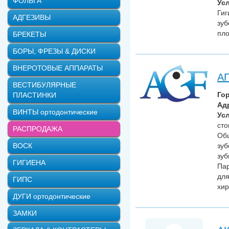
ФОЛЬГА
Усл
Гиг
АДГЕЗИВЫ
зуб
пло
БРЕКЕТЫ
БОРЫ, ФРЕЗЫ & ДИСКИ
ВНЕРОТОВЫЕ АППАРАТЫ
АГ
ВЕСТИБУЛЯРНЫЕ
Го
ПЛАСТИНКИ
Ад
ВИНТЫ ортодонтические
Усл
сто
РАСПРОДАЖА
Общ
ВОСК
зуб
зуб
ГИГИЕНА
Пар
для
ГИПС
хир
ДУГИ ортодонтические
ЗАМКИ