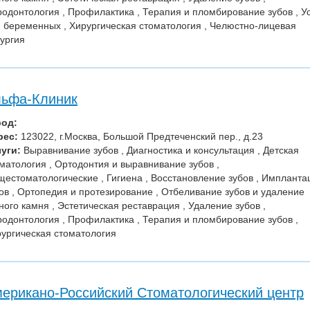
одонтология , Профилактика , Терапия и пломбирование зубов , У
 беременных , Хирургическая стоматология , Челюстно-лицевая
ургия
ьфа-Клиник
род:
рес:
123022, г.Москва, Большой Предтеченский пер., д.23
уги:
Выравнивание зубов , Диагностика и консультация , Детская
матология , Ортодонтия и выравнивание зубов ,
естоматологические , Гигиена , Восстановление зубов , Импланта
ов , Ортопедия и протезирование , Отбеливание зубов и удаление
ного камня , Эстетическая реставрация , Удаление зубов ,
одонтология , Профилактика , Терапия и пломбирование зубов ,
ургическая стоматология
ерикано-Российский Стоматологический центр