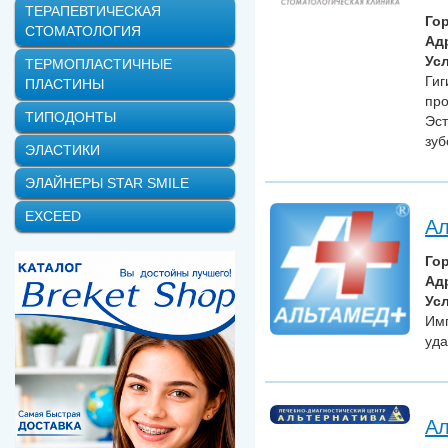
ТЕРАПЕВТИЧЕСКАЯ
Го
СТОМАТОЛОГИЯ
Ад
Усл
ТЕРМОПЛАСТИЧНЫЕ
Гиг
ПЛАСТИНЫ
про
ТИПОДОНТЫ
Эст
зуб
ЭЛАСТИКИ
ЭЛАЙНЕРЫ STAR SMILE
EXCEED
Ал
Го
Ад
Усл
Имп
уда
Ал