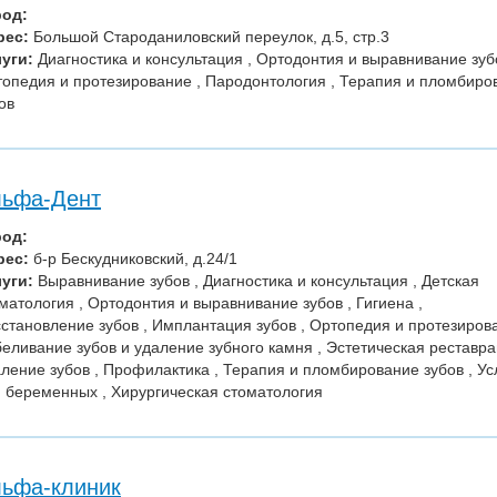
род:
рес:
Большой Староданиловский переулок, д.5, стр.3
уги:
Диагностика и консультация , Ортодонтия и выравнивание зубо
опедия и протезирование , Пародонтология , Терапия и пломбиро
ов
ьфа-Дент
род:
рес:
б-р Бескудниковский, д.24/1
уги:
Выравнивание зубов , Диагностика и консультация , Детская
матология , Ортодонтия и выравнивание зубов , Гигиена ,
становление зубов , Имплантация зубов , Ортопедия и протезирова
еливание зубов и удаление зубного камня , Эстетическая реставра
ление зубов , Профилактика , Терапия и пломбирование зубов , Ус
 беременных , Хирургическая стоматология
ьфа-клиник