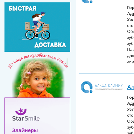
Го
Ад
Усл
сто
Общ
зуб
зуб
Пар
для
хир
Ал
Го
Ад
Усл
сто
Общ
зуб
зуб