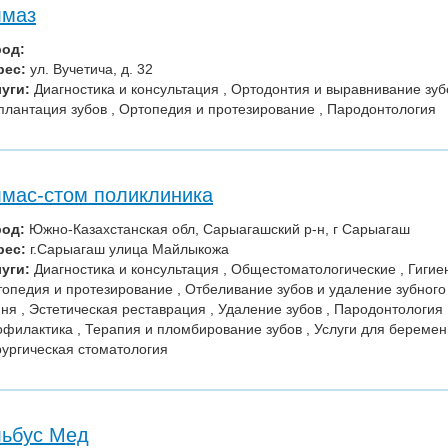
лмаз
род:
рес:
ул. Вучетича, д. 32
уги:
Диагностика и консультация , Ортодонтия и выравнивание зубо
лантация зубов , Ортопедия и протезирование , Пародонтология
мас-стом поликлиника
род:
Южно-Казахстанская обл, Сарыагашский р-н, г Сарыагаш
рес:
г.Сарыагаш улица Майлыкожа
уги:
Диагностика и консультация , Общестоматологические , Гигиен
опедия и протезирование , Отбеливание зубов и удаление зубного
ня , Эстетическая реставрация , Удаление зубов , Пародонтология 
филактика , Терапия и пломбирование зубов , Услуги для беремен
ургическая стоматология
ьбус Мед