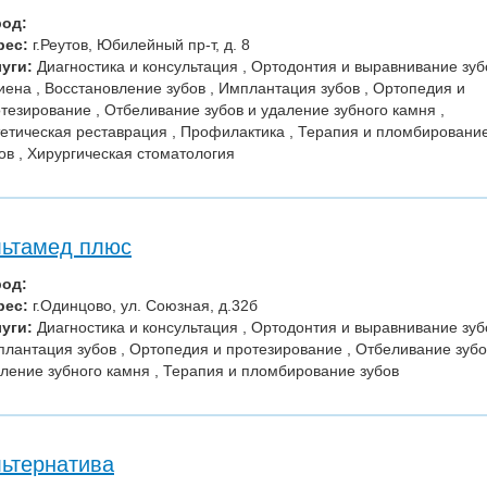
род:
рес:
г.Реутов, Юбилейный пр-т, д. 8
уги:
Диагностика и консультация , Ортодонтия и выравнивание зубо
иена , Восстановление зубов , Имплантация зубов , Ортопедия и
тезирование , Отбеливание зубов и удаление зубного камня ,
етическая реставрация , Профилактика , Терапия и пломбировани
ов , Хирургическая стоматология
ьтамед плюс
род:
рес:
г.Одинцово, ул. Союзная, д.32б
уги:
Диагностика и консультация , Ортодонтия и выравнивание зубо
лантация зубов , Ортопедия и протезирование , Отбеливание зубо
ление зубного камня , Терапия и пломбирование зубов
ьтернатива