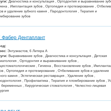
уги:
Диагностика и консультация , Ортодонтия и выравнивание зубо
иена , Имплантация зубов , Ортопедия и протезирование , Отбели
ов и удаление зубного камня , Пародонтология , Терапия и
мбирование зубов
 Фабер Дентаплант
род:
рес:
Энтузиастов, 6 Литера А
уги:
Выравнивание зубов , Диагностика и консультация , Детская
матология , Ортодонтия и выравнивание зубов ,
естоматологические , Гигиена , Восстановление зубов , Импланта
ов , Ортопедия и протезирование , Отбеливание зубов и удаление
ного камня , Эстетическая реставрация , Удаление зубов ,
одонтология , Профилактика , Терапия и пломбирование зубов , У
 беременных , Хирургическая стоматология , Челюстно-лицевая
ургия