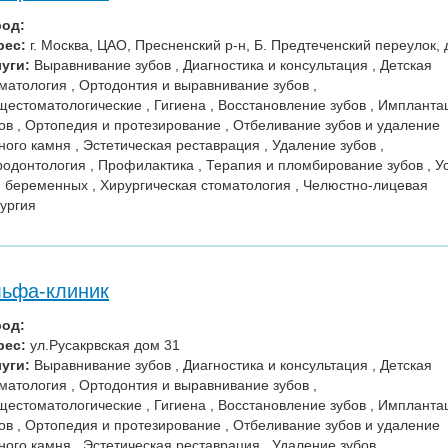
род:
рес:
г. Москва, ЦАО, Пресненский р-н, Б. Предтеченский переулок, д
уги:
Выравнивание зубов , Диагностика и консультация , Детская
матология , Ортодонтия и выравнивание зубов ,
естоматологические , Гигиена , Восстановление зубов , Импланта
ов , Ортопедия и протезирование , Отбеливание зубов и удаление
ного камня , Эстетическая реставрация , Удаление зубов ,
одонтология , Профилактика , Терапия и пломбирование зубов , У
 беременных , Хирургическая стоматология , Челюстно-лицевая
ургия
ьфа-клиник
род:
рес:
ул.Русакрвская дом 31
уги:
Выравнивание зубов , Диагностика и консультация , Детская
матология , Ортодонтия и выравнивание зубов ,
естоматологические , Гигиена , Восстановление зубов , Импланта
ов , Ортопедия и протезирование , Отбеливание зубов и удаление
ного камня , Эстетическая реставрация , Удаление зубов ,