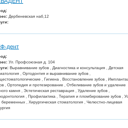
КВАДЕНТ
род:
рес:
Дербеневская наб,12
уги:
Ф-дент
род:
рес:
Ул. Профсоюзная д. 104
уги:
Выравнивание зубов , Диагностика и консультация , Детская
матология , Ортодонтия и выравнивание зубов ,
естоматологические , Гигиена , Восстановление зубов , Импланта
ов , Ортопедия и протезирование , Отбеливание зубов и удаление
ного камня , Эстетическая реставрация , Удаление зубов ,
одонтология , Профилактика , Терапия и пломбирование зубов , У
 беременных , Хирургическая стоматология , Челюстно-лицевая
ургия