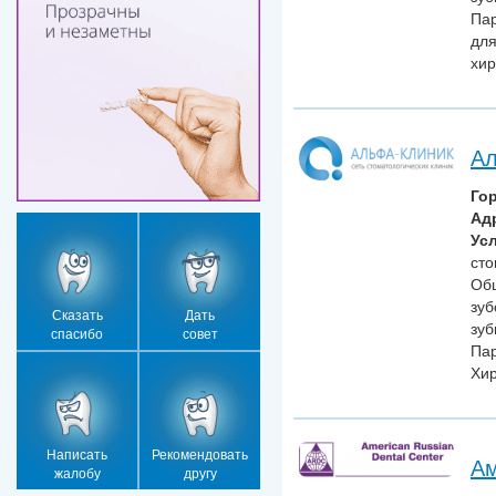
Пар
для
хир
Ал
Го
Ад
Усл
сто
Общ
зуб
Сказать
Дать
зуб
спасибо
совет
Пар
Хир
Написать
Рекомендовать
Ам
жалобу
другу