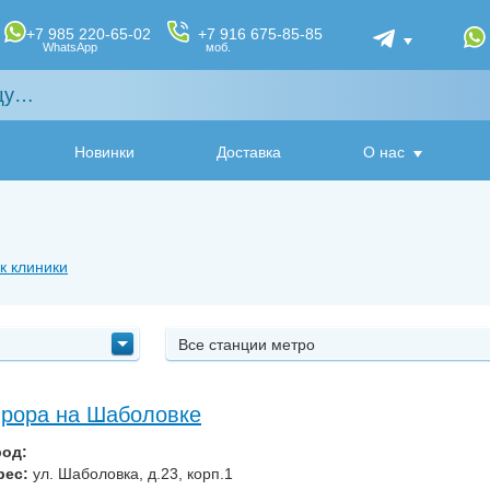
+7 985 220-65-02
+7 916 675-85-85
WhatsApp
моб.
Новинки
Доставка
О нас
к клиники
Все станции метро
рора на Шаболовке
род:
рес:
ул. Шаболовка, д.23, корп.1