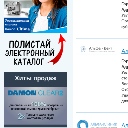
Го
Ад
Усл
Орт
зуб
Ал
Го
Ад
Усл
Хиты продаж
сто
Вос
Отб
Уда
для
Ал