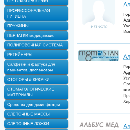
ОРТОЛАБОРАТОРИЯ
А
ПРОФЕССОНАЛЬНАЯ
Го
ГИГИЕНА
Ад
ПРУЖИНЫ
Усл
Имп
ПЕРЧАТКИ медицинские
ПОЛИРОВОЧНАЯ СИСТЕМА
РЕТЕЙНЕРЫ
Ал
Салфетки и фартуки для
Го
пациентов, диспенсеры
Ад
Усл
СТОПОРЫ & КРЮЧКИ
Орт
СТОМАТОЛОГИЧЕСКИЕ
кам
МАТЕРИАЛЫ
Про
Хир
Средства для дезинфекции
СЛЕПОЧНЫЕ МАССЫ
СЛЕПОЧНЫЕ ЛОЖКИ
Ал