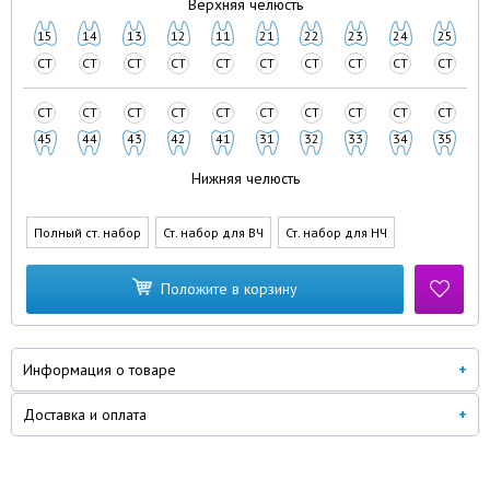
Верхняя челюсть
15
14
13
12
11
21
22
23
24
25
СТ
СТ
СТ
СТ
СТ
СТ
СТ
СТ
СТ
СТ
СТ
СТ
СТ
СТ
СТ
СТ
СТ
СТ
СТ
СТ
45
44
43
42
41
31
32
33
34
35
Нижняя челюсть
Полный ст. набор
Ст. набор для ВЧ
Ст. набор для НЧ
Положите в корзину
Информация о товаре
Доставка и оплата