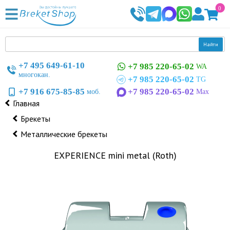
0
Найти
+7 495 649-61-10
+7 985 220-65-02
WA
многокан.
+7 985 220-65-02
TG
+7 916 675-85-85
+7 985 220-65-02
моб.
Max
Главная
Брекеты
Металлические брекеты
EXPERIENCE mini metal (Roth)