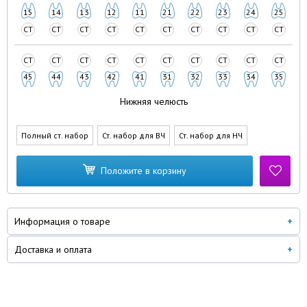
15
14
13
12
11
21
22
23
24
25
СТ
СТ
СТ
СТ
СТ
СТ
СТ
СТ
СТ
СТ
СТ
СТ
СТ
СТ
СТ
СТ
СТ
СТ
СТ
СТ
45
44
43
42
41
31
32
33
34
35
Нижняя челюсть
Полный ст. набор
Ст. набор для ВЧ
Ст. набор для НЧ
Положите в корзину
Информация о товаре
Доставка и оплата