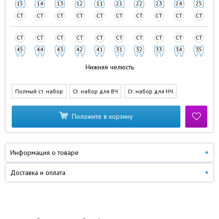
15
14
13
12
11
21
22
23
24
25
СТ
СТ
СТ
СТ
СТ
СТ
СТ
СТ
СТ
СТ
СТ
СТ
СТ
СТ
СТ
СТ
СТ
СТ
СТ
СТ
45
44
43
42
41
31
32
33
34
35
Нижняя челюсть
Полный ст. набор
Ст. набор для ВЧ
Ст. набор для НЧ
Положите в корзину
Информация о товаре
Доставка и оплата