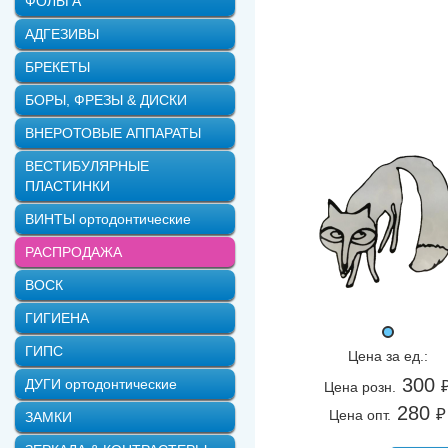
ФОЛЬГА
Резиновая тяга цветная Кро
АДГЕЗИВЫ
Резиновая тяга ʺЛисаʺ 1/4,
БРЕКЕТЫ
Резиновая тяга ʺЛосьʺ 5/16,
БОРЫ, ФРЕЗЫ & ДИСКИ
Резиновая тяга цветная Мед
ВНЕРОТОВЫЕ АППАРАТЫ
Резиновая тяга ʺОбезьянаʺ 
ВЕСТИБУЛЯРНЫЕ
Резиновая тяга ʺОрелʺ 5/8,
ПЛАСТИНКИ
Резиновая тяга ʺПантераʺ 5
ВИНТЫ ортодонтические
Резиновая тяга ʺПопугайʺ 5
РАСПРОДАЖА
Резиновая тяга ʺСоваʺ 1/4, 
ВОСК
Резиновая тяга ʺТюленьʺ 1/
ГИГИЕНА
ГИПС
Цена за ед.:
300
ДУГИ ортодонтические
Цена розн.
280
₽
Цена опт.
ЗАМКИ