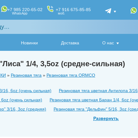
+7 985 220-65-02
+7 916 675-85-85
WhatsApp
моб.
Новинки
Доставка
О нас
ʺЛисаʺ 1/4, 3,5oz (средне-сильная)
ИКИ
»
Резиновая тяга
»
Резиновая тяга ORMCO
3/16, 6oz (очень сильная)
Резиновая тяга цветная Антилопа 3/16
, 6oz (очень сильная)
Резиновая тяга цветная Баран 1/4, 6oz (оч
рʺ 3/16, 3oz (средняя)
Резиновая тяга ʺДельфинʺ 5/16, 3oz (сре
ундук (1/8 3.5oz) (средне-сильная)
Резиновая тяга ʺВерблюдʺ 3/8
Развернуть
/8, 2oz (слабая)
Резиновая тяга ʺЖирафʺ 3/4, 3,5oz (cредне-сил
16, 4,5oz (сильная)
Резиновая тяга ʺКроликʺ 3/16, 3,5oz (средне