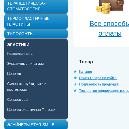
ТЕРАПЕВТИЧЕСКАЯ
СТОМАТОЛОГИЯ
ТЕРМОПЛАСТИЧНЫЕ
Все способ
ПЛАСТИНЫ
оплаты
ТИПОДОНТЫ
ЭЛАСТИКИ
Резиновая тяга
Товар
Эластичные лигатуры
Каталог
Цепочки
Поиск товара на сайте
Силовые трубки, нити и
Подлинность продукции
протекторы
Товары, не подлежащие возв
Сепараторы
Цепочка эластичная Tie-back
ЭЛАЙНЕРЫ STAR SMILE