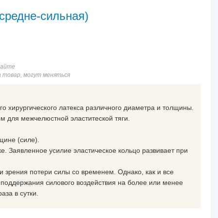
(внеротовая)
Резиновая тяга ʺЛеопардʺ 1/4ʺ 8oz
(средне-сильная)
(средне-сильная)
ень сильная)
Резиновая тяга ʺМедведьʺ 1/4, 4,5oz (сильная)
еротовая)
сайте
8, 3,5oz (средне-сильная)
а товар, могут меняться
Резиновая тяга ʺПавлинʺ 1/2, 2oz (слабая)
я)
Резиновая тяга ʺПингвинʺ 5/16, 3,5oz (средне-сильная)
ого хирургического латекса различного диаметра и толщины.
вая)
Резиновая тяга ʺСлонʺ 3/8, 14oz (внеротовая)
м для межчелюстной эластитеской тяги.
вая тяга ʺТигрʺ 3/8, 8oz (внеротовая)
щине (силе).
иновая тяга ʺЧерепахаʺ 3/8, 3oz (средняя)
ке. Заявленное усилие эластическое кольцо развивает при
и зрения потери силы со временем. Однако, как и все
я поддержания силового воздействия на более или менее
аза в сутки.