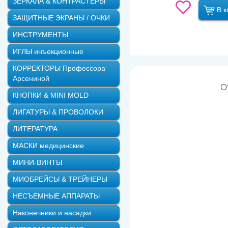
ЗЕРКАЛА & КОНТРАСТЕРЫ
В к
ЗАЩИТНЫЕ ЭКРАНЫ / ОЧКИ
ИНСТРУМЕНТЫ
ИГЛЫ инъекционные
КОРРЕКТОРЫ Профессора
Арсениной
О
КНОПКИ & MINI MOLD
ЛИГАТУРЫ & ПРОВОЛОКИ
ЛИТЕРАТУРА
МАСКИ медицинские
МИНИ-ВИНТЫ
МИОБРЕЙСЫ & ТРЕЙНЕРЫ
НЕСЪЕМНЫЕ АППАРАТЫ
Наконечники и насадки