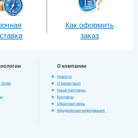
рочная
Как оформить
ставка
заказ
хнологии
О компании
Новости
 Smile
О БрекетШоп
Наши партнеры
ры
Контакты
Обратная связь
Юридическая информация