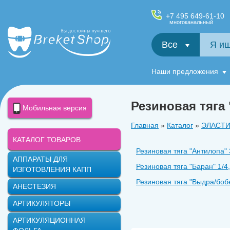
+7 495 649-61-10
многоканальный
Все
Салфетки и фартуки для пациентов, диспенсеры
Наши предложения
Резиновая тяга 
Мобильная версия
Главная
»
Каталог
»
ЭЛАСТ
КАТАЛОГ ТОВАРОВ
Резиновая тяга ʺАнтилопаʺ 
АППАРАТЫ ДЛЯ
Резиновая тяга ʺБаранʺ 1/4
ИЗГОТОВЛЕНИЯ КАПП
Резиновая тяга ʺВыдра/бобе
АНЕСТЕЗИЯ
Резиновая тяга цветная Бур
АРТИКУЛЯТОРЫ
Резиновая тяга ʺКолибриʺ 1
АРТИКУЛЯЦИОННАЯ
Резиновая тяга ʺКенгуруʺ 3/