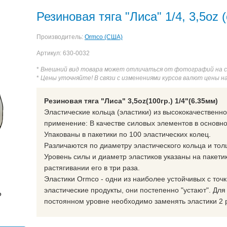
лик 3/16, 3,5oz (средне-сильная)
Резиновая тяга ʺЛевʺ 1/2, 8oz 
Резиновая тяга ʺЛисаʺ 1/4, 3,5oz 
 3,5oz (средне-сильная)
Резиновая тяга цветная Лиса 1/4, 3,5oz 
Производитель:
Ormco (США)
 6oz (очень сильная)
Резиновая тяга цветная Лось 5/16, 6oz (оч
Артикул: 630-0032
ведь 1/4, 4,5oz (сильная)
Резиновая тяга ʺМоржʺ 5/16, 14oz (вн
*
Внешний вид товара может отличаться от фотографий на 
3/8, 3,5oz (средне-сильная)
Резиновая тяга цветная Обезьяна 3/
*
Цены уточняйте! В связи с изменениями курсов валют цены н
 2oz (слабая)
Резиновая тяга ʺОселʺ 1/2, 3,5oz (средне-сильная)
Резиновая тяга "Лиса" 3,5oz(100гр.) 1/4"(6.35мм)
/16, 8oz (внеротовая)
Резиновая тяга ʺПерепелʺ 3/16, 2oz (слаба
Эластические кольца (эластики) из высококачественн
/16, 2oz (слабая)
Резиновая тяга Кугуар Пума 3/16, 8oz (внерото
применение: В качестве силовых элементов в основно
Упакованы в пакетики по 100 эластических колец.
2oz (слабая)
Резиновая тяга ʺСтраусʺ 3/4, 2oz (слабая)
Резино
Различаются по диаметру эластического кольца и тол
4, 3oz (средняя)
Резиновая тяга ʺЦапляʺ 3/8, 2oz (слабая)
Рез
Уровень силы и диаметр эластиков указаны на пакети
растягивании его в три раза.
Эластики Ormco - одни из наиболее устойчивых с точк
эластические продукты, они постепенно "устают". Дл
₽
постоянном уровне необходимо заменять эластики 2 р