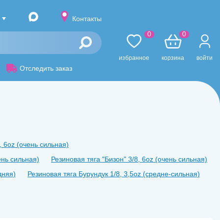
Контакты
0
0
избранное
корзина
войти
Отследить заказ
, 6oz (очень сильная)
ень сильная)
Резиновая тяга ʺБизонʺ 3/8, 6oz (очень сильная)
дняя)
Резиновая тяга Бурундук 1/8, 3,5oz (средне-сильная)
, 4,5oz (сильная)
ьная)
Резиновая тяга ʺЗебраʺ 5/16, 4,5oz (сильная)
-сильная)