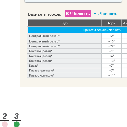
В \ Челюсть
Н \ Челюсть
Варианты торков: