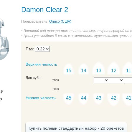
IM (MBT)
AQUA SL (Roth)
PT-5 2-го поколения безлигатурные
Damon Clear 2
Производитель:
Ormco (США)
*
Внешний вид товара может отличаться от фотографий на 
*
Цены уточняйте! В связи с изменениями курсов валют цены н
Паз:
Верхняя челюсть
15
14
13
12
11
Для зуба:
торк
торк
₽
45
44
43
42
41
Нижняя челюсть
₽
Купить полный стандартный набор - 20 брекетов