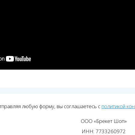
тправляя любую форму, вы соглашаетесь с
политикой ко
ООО «Брекет Шоп»
ИНН: 7733260972