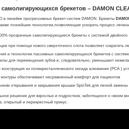
е самолигирующихся брекетов – DAMON CLE
 в линейке прогрессивных брекет-систем DAMON. Брекеты
DAMON
 также точнейшие технологии,позволяющие ускорить процесс лечени
00% прозрачные самолигирующиеся брекеты с системой двойного 
ции при помощи нового сверхточного слота позволяет сократить 
ения и технологии пассивных самолигирующихся брекетов с систем
силы для перемещения зубов и, следовательно, уменьшают нежела
 конструкция из поликристаллического оксида алюминия (РСА ) ус
е контуры обеспечивают несравненный комфорт для пациентов
низм открывания и закрывания крышки SpinTek для легкой замены 
ьное решение для взрослых и подростков, заботящихся о своем вн
в, открытый и перекрестный прикус .