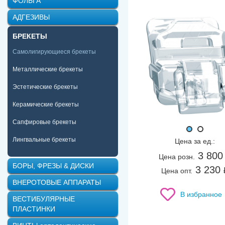
ФОЛЬГА
ProMIM (Roth) 0.18
ProM
АДГЕЗИВЫ
БРЕКЕТЫ
Самолигирующиеся брекеты
Металлические брекеты
Эстетические брекеты
Керамические брекеты
Сапфировые брекеты
Лингвальные брекеты
Цена за ед.:
3 800
Цена розн.
БОРЫ, ФРЕЗЫ & ДИСКИ
3 230
Цена опт.
ВНЕРОТОВЫЕ АППАРАТЫ
В избранное
ВЕСТИБУЛЯРНЫЕ
ПЛАСТИНКИ