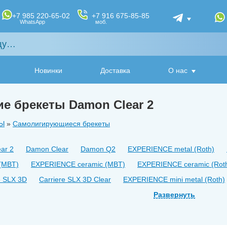
+7 985 220-65-02
+7 916 675-85-85
WhatsApp
моб.
Новинки
Доставка
О нас
 брекеты Damon Clear 2
Ы
»
Самолигирующиеся брекеты
ar 2
Damon Clear
Damon Q2
EXPERIENCE metal (Roth)
(MBT)
EXPERIENCE ceramic (MBT)
EXPERIENCE ceramic (Rot
e SLX 3D
Carriere SLX 3D Clear
EXPERIENCE mini metal (Roth)
 (MBT)
EXPERIENCE mini metal Rh (Roth)
Развернуть
EXPERIENCE mini met
 (passive) MBT
Thino SL (passive) Roth
Pactive (MBT)
Pactiv
Empower Clear (Roth)
Empower Clear (MBT)
Empower Clear (