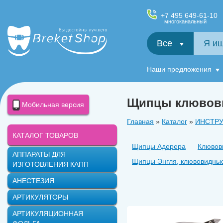
+7 495 649-61-10
многоканальный
Все
Салфетки и фартуки для пациентов, диспенсеры
Наши предложения
Щипцы клювов
Мобильная версия
Главная
»
Каталог
»
ИНСТР
КАТАЛОГ ТОВАРОВ
Щипцы Адерера
Клювов
АППАРАТЫ ДЛЯ
Щипцы Энгля, клювовидны
ИЗГОТОВЛЕНИЯ КАПП
АНЕСТЕЗИЯ
АРТИКУЛЯТОРЫ
АРТИКУЛЯЦИОННАЯ