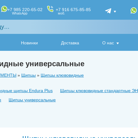
+7 985 220-65-02
+7 916 675-85-85
WhatsApp
моб.
Новинки
Доставка
О нас
идные универсальные
УМЕНТЫ
»
Щипцы
»
Щипцы клювовидные
идные щипцы Endura Plus
Щипцы клювовидные стандартные Э
е
Щипцы универсальные