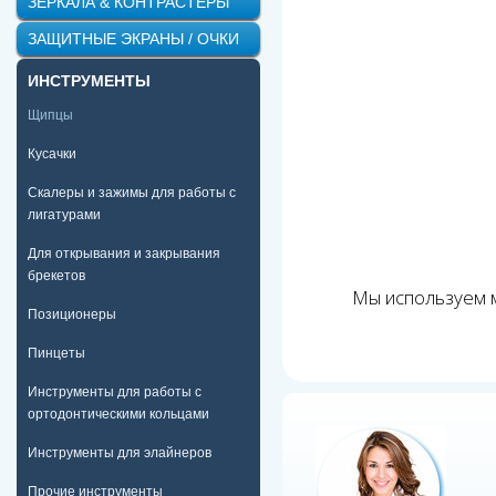
ЗЕРКАЛА & КОНТРАСТЕРЫ
ЗАЩИТНЫЕ ЭКРАНЫ / ОЧКИ
ИНСТРУМЕНТЫ
Щипцы
Кусачки
Скалеры и зажимы для работы с
лигатурами
Для открывания и закрывания
брекетов
Мы используем м
Позиционеры
Пинцеты
Инструменты для работы с
ортодонтическими кольцами
Инструменты для элайнеров
Прочие инструменты