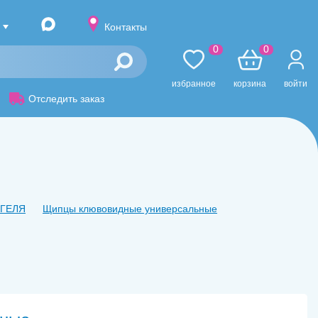
Контакты
0
0
избранное
корзина
войти
Отследить заказ
НГЕЛЯ
Щипцы клювовидные универсальные