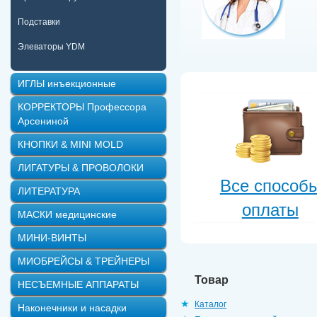
Подставки
Элеваторы YDM
ИГЛЫ инъекционные
КОРРЕКТОРЫ Профессора
Арсениной
КНОПКИ & MINI MOLD
ЛИГАТУРЫ & ПРОВОЛОКИ
Все способ
ЛИТЕРАТУРА
оплаты
МАСКИ медицинские
МИНИ-ВИНТЫ
МИОБРЕЙСЫ & ТРЕЙНЕРЫ
Товар
НЕСЪЕМНЫЕ АППАРАТЫ
Каталог
Наконечники и насадки