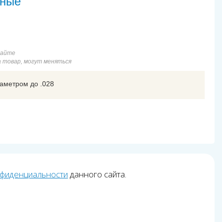
ьные
сайте
а товар, могут меняться
аметром до .028
нфиденциальности
данного сайта.