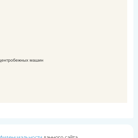
°
и центробежных машин
нфиденциальности
данного сайта.