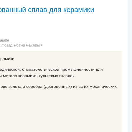
днокомпонентный Prime and Bond NT (1Х3,5мл)
ванный сплав для керамики
версальный адгезив тотального травления V поколения
иссулайт (белый)
цы супертонкие Hawe Super Thin , толщина 0,038мм, 30шт.
сайте
а товар, могут меняться
ерамики
педической, стоматологической промышленности для
и метало керамики, культевых вкладок.
ве золота и серебра (драгоценных) из-за их механических