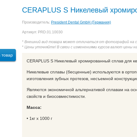
апекслокатором Endo Radar
Апекслокатор DPEX III
Адгезив о
CERAPLUS S Никелевый хромиро
al. 2,5 мл
Dentsply Prime & Bond One Etch & Rince 3,5 мл - уни
Производитель:
President Dental GmbH (Германия)
ние Opalescense Endo Refil/Опалисценс Эндо Рефил
Герметик Ф
Артикул: PRD.01.10030
/1 мл +1 мл + 1 мл
Герметик Фиссулайт набор 7 цветов
Матри
*
Внешний вид товара может отличаться от фотографий на 
*
Цены уточняйте! В связи с изменениями курсов валют цены н
 товар
CERAPLUS S Никелевый хромированный сплав для к
Никелевые сплавы (бесценные) используются в орто
изготовления зубных протезов, несъемной конструкци
Являются экономичной альтернативой сплавам на осно
свойств и биосовместимости.
Масса:
• 1кг x 1000 г