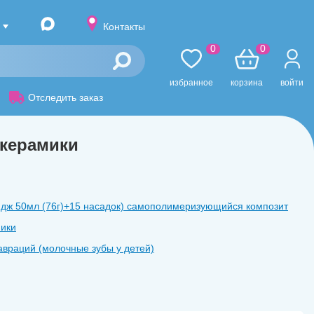
Контакты
0
0
избранное
корзина
войти
Отследить заказ
керамики
ридж 50мл (76г)+15 насадок) самополимеризующийся композит
ики
враций (молочные зубы у детей)
шт. (бол.)
Клинья светопроводящие 100 шт. (мал.)
 (Фуджи 1) (35г.+25мл)
um body)