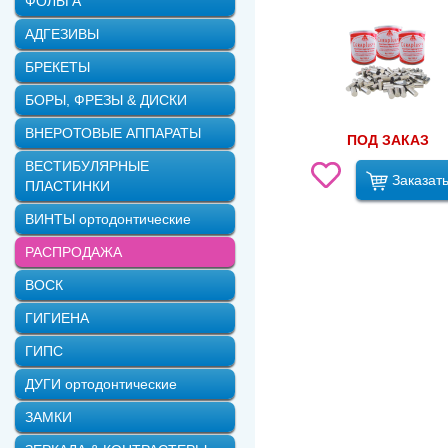
ФОЛЬГА
Эндомотор со встроенным 
АДГЕЗИВЫ
Адгезив Prime&Bond univers
БРЕКЕТЫ
Внутриканальное отбелива
БОРЫ, ФРЕЗЫ & ДИСКИ
Герметик Фиссулайт /набор
ВНЕРОТОВЫЕ АППАРАТЫ
ПОД ЗАКАЗ
ВЕСТИБУЛЯРНЫЕ
Заказать
ПЛАСТИНКИ
ВИНТЫ ортодонтические
РАСПРОДАЖА
ВОСК
ГИГИЕНА
ГИПС
ДУГИ ортодонтические
ЗАМКИ