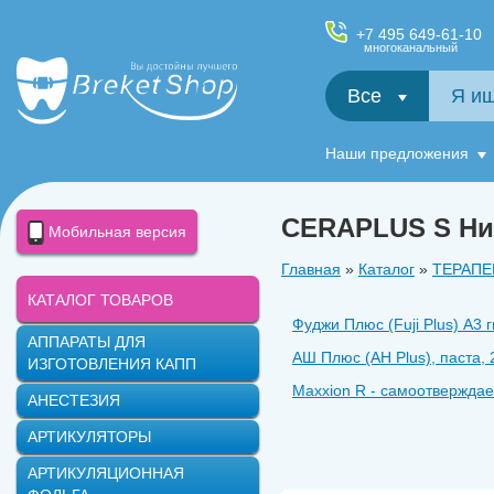
+7 495 649-61-10
многоканальный
Все
Салфетки и фартуки для пациентов, диспенсеры
Наши предложения
CERAPLUS S Ни
Мобильная версия
Главная
»
Каталог
»
ТЕРАПЕ
КАТАЛОГ ТОВАРОВ
Фуджи Плюс (Fuji Plus) A3
АППАРАТЫ ДЛЯ
АШ Плюс (AH Plus), паста,
ИЗГОТОВЛЕНИЯ КАПП
Maxxion R - самоотвержда
АНЕСТЕЗИЯ
Стеклоиономерный цемент 
АРТИКУЛЯТОРЫ
Штифты эндоканальные гутт
АРТИКУЛЯЦИОННАЯ
Штифты гуттаперчевые доп 