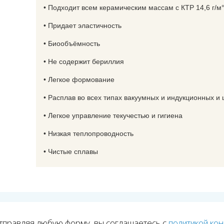
• Подходит всем керамическим массам с КТР 14,6 г/м
• Придает эластичность
• Биообъёмность
• Не содержит бериллия
• Легкое формование
• Расплав во всех типах вакуумных и индукционных 
• Легкое управление текучестью и гигиена
• Низкая теплопроводность
• Чистые сплавы
тправляя любую форму, вы соглашаетесь с
политикой ко