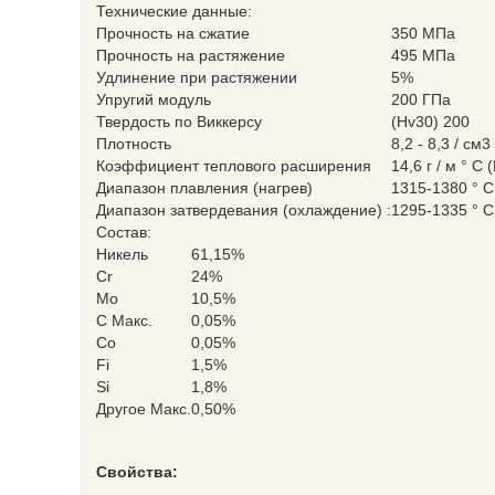
Технические данные:
Прочность на сжатие
350 МПа
Прочность на растяжение
495 МПа
Удлинение при растяжении
5%
Упругий модуль
200 ГПа
Твердость по Виккерсу
(Hv30) 200
Плотность
8,2 - 8,3 / см3
Коэффициент теплового расширения
14,6 г / м ° C 
Диапазон плавления (нагрев)
1315-1380 ° C
Диапазон затвердевания (охлаждение) :
1295-1335 ° C
Состав:
Никель
61,15%
Cr
24%
Mo
10,5%
C Макс.
0,05%
Co
0,05%
Fi
1,5%
Si
1,8%
Другое Макс.
0,50%
Свойства: