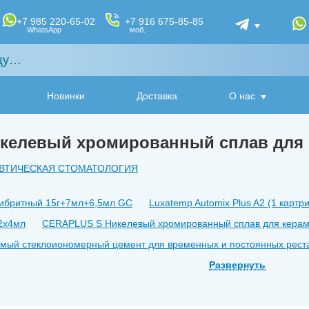
+7 985 220-65-02
+7 916 675-85-85
WhatsApp
моб.
Новинки
Доставка
О нас
келевый хромированный сплав для 
ВТИЧЕСКАЯ СТОМАТОЛОГИЯ
 гибритный 15г+7мл+6,5мл GC
Luxatemp Automix Plus A2 (1 карт
 2х4мл
CERAPLUS S Никелевый хромированный сплав для керам
емый стеклоиономерный цемент для временных и постоянных реста
для реставрации молочных зубов
Клинья светопроводящие 100 
Развернуть
аперчевые Ассорти №15-40, 02 конусность (1 уп./120шт.)
Fuji I
F 120шт Petropoint
Гуттаперча в картриджах, 10 шт. GA23 (medi