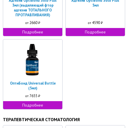
Адгезив OptiBond Solo Plus
Адгезив OptiBond Solo Plus
3мл (выделяющий фтор
5мл
адгезив ТОТАЛЬНОГО
ПРОТРАВЛИВАНИЯ)
2660
4590
от
₽
от
₽
Подробнее
Подробнее
ОптиБонд Universal Bottle
(5мл)
7655
от
₽
Подробнее
ТЕРАПЕВТИЧЕСКАЯ СТОМАТОЛОГИЯ